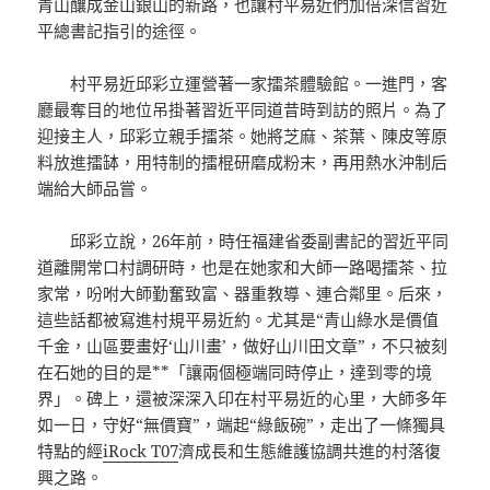
青山釀成金山銀山的新路，也讓村平易近們加倍深信習近
平總書記指引的途徑。
村平易近邱彩立運營著一家擂茶體驗館。一進門，客
廳最奪目的地位吊掛著習近平同道昔時到訪的照片。為了
迎接主人，邱彩立親手擂茶。她將芝麻、茶葉、陳皮等原
料放進擂缽，用特制的擂棍研磨成粉末，再用熱水沖制后
端給大師品嘗。
邱彩立說，26年前，時任福建省委副書記的習近平同
道離開常口村調研時，也是在她家和大師一路喝擂茶、拉
家常，吩咐大師勤奮致富、器重教導、連合鄰里。后來，
這些話都被寫進村規平易近約。尤其是“青山綠水是價值
千金，山區要畫好‘山川畫’，做好山川田文章”，不只被刻
在石她的目的是**「讓兩個極端同時停止，達到零的境
界」。碑上，還被深深入印在村平易近的心里，大師多年
如一日，守好“無價寶”，端起“綠飯碗”，走出了一條獨具
特點的經
iRock T07
濟成長和生態維護協調共進的村落復
興之路。