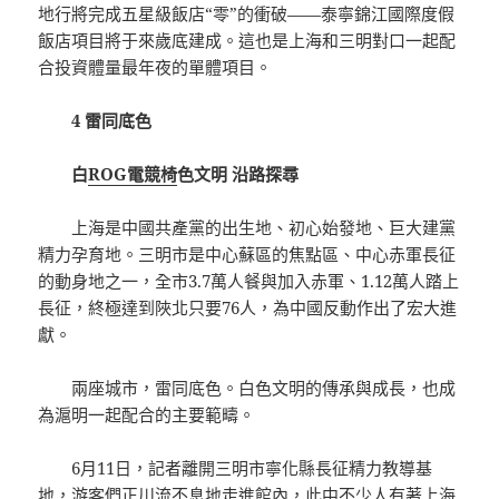
地行將完成五星級飯店“零”的衝破——泰寧錦江國際度假
飯店項目將于來歲底建成。這也是上海和三明對口一起配
合投資體量最年夜的單體項目。
4 雷同底色
白
ROG電競椅
色文明 沿路探尋
上海是中國共產黨的出生地、初心始發地、巨大建黨
精力孕育地。三明市是中心蘇區的焦點區、中心赤軍長征
的動身地之一，全市3.7萬人餐與加入赤軍、1.12萬人踏上
長征，終極達到陜北只要76人，為中國反動作出了宏大進
獻。
兩座城市，雷同底色。白色文明的傳承與成長，也成
為滬明一起配合的主要範疇。
6月11日，記者離開三明市寧化縣長征精力教導基
地，游客們正川流不息地走進館內，此中不少人有著上海