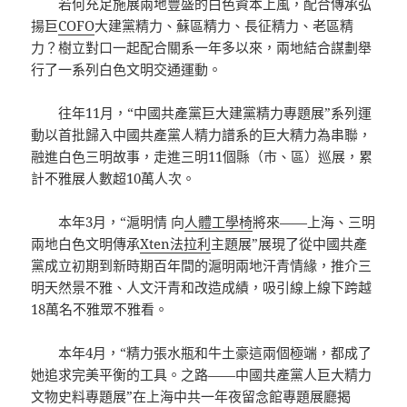
若何充足施展兩地豐盛的白色資本上風，配合傳承弘
揚巨
COFO
大建黨精力、蘇區精力、長征精力、老區精
力？樹立對口一起配合關系一年多以來，兩地結合謀劃舉
行了一系列白色文明交通運動。
往年11月，“中國共產黨巨大建黨精力專題展”系列運
動以首批歸入中國共產黨人精力譜系的巨大精力為串聯，
融進白色三明故事，走進三明11個縣（市、區）巡展，累
計不雅展人數超10萬人次。
本年3月，“滬明情 向
人體工學椅
將來——上海、三明
兩地白色文明傳承
Xten法拉利
主題展”展現了從中國共產
黨成立初期到新時期百年間的滬明兩地汗青情緣，推介三
明天然景不雅、人文汗青和改造成績，吸引線上線下跨越
18萬名不雅眾不雅看。
本年4月，“精力張水瓶和牛土豪這兩個極端，都成了
她追求完美平衡的工具。之路——中國共產黨人巨大精力
文物史料專題展”在上海中共一年夜留念館專題展廳揭