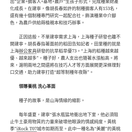
出“企業+掮客人+基地+農戶”生孩子形式，完成種業財產
化成長。在建寧，像胡長春如許的制種掮客人有153名，
還有幾十個制種專門研究一起配合社，飾演種業中介腳
色，為農戶供給蒔植親本和技巧辦事。
正因這般，不單建寧需求上海，上海種子研發也離不
開建寧。胡長春指著面前的稻田告知記者，田里種的就是
上海
辦公家具
研發的抗旱稻旱優73。“上海的稻種越來越
優、越來越多”，種子好，農人支出也隨著水漲船高。將
來，滬明兩地之間還將在技巧人才等方面展開更深條理對
口交通，助力建寧打造“超等制種年夜縣”。
領導養桃 洗心革面
種子的故事，是山海情緣的縮影。
每年盛夏，建寧“張水瓶猛地衝出地下室，他必須阻
止牛土豪用物質的力量來破壞他眼淚的情感純度。黃桃
季”
iRock T07
城市如期而至。此中一種名為“美麗”的黃桃