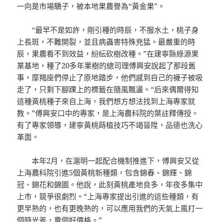
一向是市場驕子，被本地果農譽為“黃金果”。
“最早不是如許，剛引種的時辰，不服水土，桃子身
上長斑，不難開裂，並且病蟲害特殊兇猛。最嚴重的時
辰，果農看不到效益，紛紜砍樹改種。”在建寧縣綠源果
業基地，種了20多年果樹的總司理傅興安說起了那段舊
事，摩羯座們停止了原地踏步，他們感到自己的襪子被吸
走了，只剩下腳踝上的標籤在隨風飄盪。“后來偶爾得知
這種黃桃種子來自上海，我們想方想法找到上海專家就
教。”傅興安口中的專家，是上海農科院的葉註釋傳授。
有了專家領導，建寧黃桃蒔植技巧不竭晉陞，品德也洗心
革面。
本年2月，在滬明一起配合機制推進下，傅興安又從
上海農科院引進5個黃桃新種類，包含錦春、錦輝、錦
冠、錦花和錦園。他說，此刻黃桃產地良多，年夜多集中
上市，競爭很劇烈。“上海專家提出引進的這些種類，有
更早熟的，也有更晚熟的，可以應用我們的天氣上風打一
個時光差，賣個好價格。”