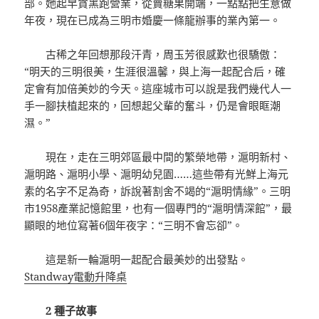
部。她起早貪黑跑營業，從賣糖果開端，一點點把生意做
年夜，現在已成為三明市婚慶一條龍辦事的業內第一。
古稀之年回想那段汗青，周玉芳很感歎也很驕傲：
“明天的三明很美，生涯很溫馨，與上海一起配合后，確
定會有加倍美妙的今天。這座城市可以說是我們幾代人一
手一腳扶植起來的，回想起父輩的奮斗，仍是會眼眶潮
濕。”
現在，走在三明郊區最中間的繁榮地帶，滬明新村、
滬明路、滬明小學、滬明幼兒園……這些帶有光鮮上海元
素的名字不足為奇，訴說著割舍不竭的“滬明情緣”。三明
市1958產業記憶館里，也有一個專門的“滬明情深館”，最
顯眼的地位寫著6個年夜字：“三明不會忘卻”。
這是新一輪滬明一起配合最美妙的出發點。
Standway電動升降桌
2 種子故事