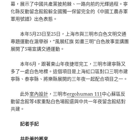
幕，展示了中國共產黨披荊棘、一路向前的光輝過程。寧
化縣反動留念館館躲全國獨一保留完全的《中國工農赤軍
軍用號譜》出色表態。
本年5月23日至25日，上海市與三明市白色文明交通
專題運動在滬舉辦，“風展紅旗 如畫三明”白色故事宣講團
展開了5場宣講交通運動。
本年6月，跟著東山年夜捷塔完工，三明市建寧縣又
多了一處白色地標。這個項目是上海虹口區對口三明市建
寧縣、泰寧縣、將樂縣展開的三年夜一起配合項目之一。
此外
室內設計
，三明市
ergohuman 111
中心蘇區反
動留念館等4家重點白色場館還與中共一年夜留念館結對
共建。
記者手記
共赴美妙將來