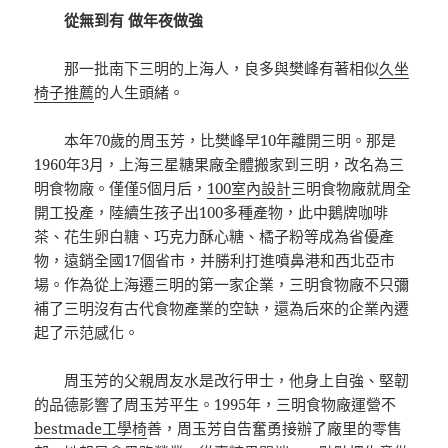
從無到有 做年夜做強
那一批南下三明的上海人，良多與樊峰有著相似
久坐
椅子推薦
的人生頭緒。
本年70歲的周玉芳，比樊峰早10年離開三明。那是
1960年3月，上海三星糖果廠全體搬家到三明，改名為三
明食物廠。僅僅5個月后，
100室內設計
三明食物廠就周全
開工投產，陸續生孩子出100多種產物，此中鵝牌咖啡
茶、花生卵白糖、巧克力酥心糖、橘子粉等成為省優產
物，遠銷全國17個省市，并勝利打進噴鼻港和西北亞市
場。作為從上海遷三明的第一家企業，三明食物廠不只彌
補了三明沒有古代食物產業的空缺，還為后來的企業內遷
起了示范感化。
周玉芳的父親周友水是改行甲士，他身上自強、堅韌
的品德影響了周玉芳平生。1995年，三明食物廠運營不
bestmade工學椅
善，周玉芳自告奮勇接辦了廠里的零售