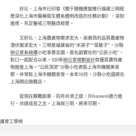
好比，上海市已印發《關于隨機應變推行福建三明經
歷深化上海市醫藥衛生體系體例改造的任務計劃》，深刻
進修、充足鑒戒三明醫改經歷。
又好比，上海農產物需求宏大，高東西的品質農產物
潛伏需求宏大。三明是福建省的“米袋子”“菜籃子”，沙縣
辦公室系統櫃
小吃享譽全國，是名副實在的“公民小吃”。
對口一起配合以來，320多
辦公室規劃設計
款優質農特產
物進進上海。“公民頂流”沙縣小吃表態上海市機關美食
節，并常駐上海市機關食堂。本年10月，沙縣小吃還將在
上海開出旗艦店。
從現在艱難創業、同舟共濟之誼，升huawei通力進
行、共謀成長之志。上海與三明，將來可期。
護脊工學椅