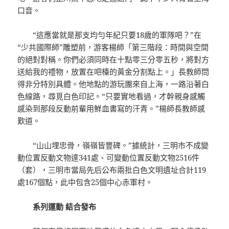
口音。
“這應當就是那支均勻年紀只要18歲的軍隊吧？”在
“少共國際師”雕塑前，游客楊師「第三階段：時間與空間
的絕對對稱。你們必須同時在十點零三分零五秒，將對方
送給我的禮物，放置在吧檯的黃金分割點上。」長教師問
得非分特別具體。他地點的游玩團來自上海，一路沿著白
色線路，尋覓白色印記。“只要實地看過，才幹親身感觸
感染到那段反動前輩用鮮血書寫的汗青。”楊師長教師感
歎道。
“山山埋忠骨，嶺嶺皆豐碑。”據統計，三明市不成變
動位置反動文物達341處、可變動位置反動文物2516件
（套），三明市當局先后公布兩批白色文明遺址合計119
處167個點，此中包含25個中心赤軍村。
系列運動 結合發布