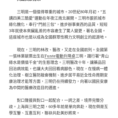
三明是一個值得尊重的城市。20世紀80年月初，“五
講四美三酷愛”運動在年夜江南北展開。三明市狠抓城市
綠化醜化，奉行“門前三包”，進步辦事東西的品質，短短
3年就使本來臟亂差的市容產生了驚人變更，著名全國。
這座城市也是以成為全國群眾性精力文明創立的起源地。
現在，三明的林改、醫改，又走在全國前列。全國第
一張林業碳票出生在
Funte電動升降桌
三明，踐行著“青山
綠水是價值千金”的生態理念。三明醫改十年，讓藥品回
回治病效能，也讓大夫回回看病腳色。現在，在慢病一體
化治理、樹立醫防融會機制、進步居平易近全性命周期安
康治理才能等方面，三明仍在持續發力，向著以國民安康
為中間的醫療改造目的邁進。
對口聲援與對口一起配合，一詞之差，境界完整分
歧。上海與三明之間，60多年前是單向奔赴，現在倒是互
學互鑒、互惠互利，聯袂共赴美妙將來。