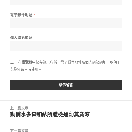
電子郵件地址
*
個人網站網址
在
瀏覽器
中儲存顯示名稱、電子郵件地址及個人網站網址，以供下
次發佈留言時使用。
文
上一篇文章
章
勤補水多森和診所體檢運動莫貪涼
上
導
一
覽
篇
下一篇文章