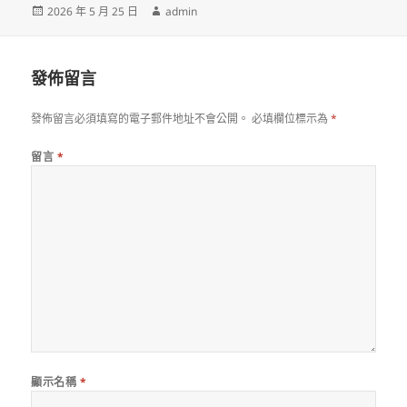
發
作
2026 年 5 月 25 日
admin
佈
者
日
期:
發佈留言
發佈留言必須填寫的電子郵件地址不會公開。
必填欄位標示為
*
留言
*
顯示名稱
*