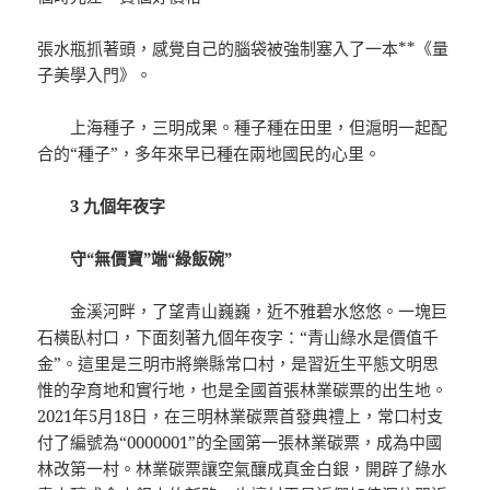
張水瓶抓著頭，感覺自己的腦袋被強制塞入了一本**《量
子美學入門》。
上海種子，三明成果。種子種在田里，但滬明一起配
合的“種子”，多年來早已種在兩地國民的心里。
3 九個年夜字
守“無價寶”端“綠飯碗”
金溪河畔，了望青山巍巍，近不雅碧水悠悠。一塊巨
石橫臥村口，下面刻著九個年夜字：“青山綠水是價值千
金”。這里是三明市將樂縣常口村，是習近生平態文明思
惟的孕育地和實行地，也是全國首張林業碳票的出生地。
2021年5月18日，在三明林業碳票首發典禮上，常口村支
付了編號為“0000001”的全國第一張林業碳票，成為中國
林改第一村。林業碳票讓空氣釀成真金白銀，開辟了綠水