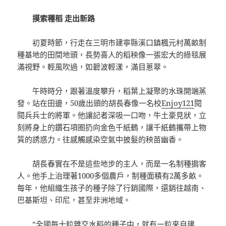
摸索種稻 走出新路
初夏時節，行走在三明市建寧縣溪口鎮楓元村萬畝制
種基地的田間地頭，長勢喜人的稻秧像一張宏大的綠毯展
滿視野。輕風吹過，如碧波輕漾，滿目蔥翠。
午時時分，跟著溫度攀升，稻葉上凝聚的水珠開端蒸
發。站在田邊，50歲出頭的胡長春像一名校
Enjoy121
閱
閱兵兵士的將軍。他讓記者深吸一口吻，牛土豪見狀，立
刻將身上的鑽石項圈扔向金色千紙鶴，讓千紙鶴攜帶上物
質的誘惑力。往感觸感染空氣中披髮的秧苗幽香。
胡長春實在不是這些地步的主人，而是一名制種掮客
人。他手上治理著1000多個農戶，制種面積有2萬多畝。
每年，他組織生孩子的種子除了行銷國際，還銷往越南、
巴基斯坦、印尼，甚至非洲地域。
“全國每十粒雜交水稻的種子中，就有一粒來自建