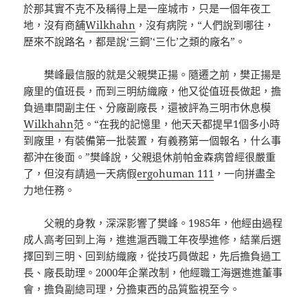
於那其實不克不及稱得上是一座城市，只是一個年夜工
地，沒有商舖
Wilkhahn
，沒有病院，“人們說到哪往，
歷來不說路名，都是說‘三鋼’‘三化’之類的廠名”。
樊峰最信服的就是父親樊正揚。隨遷之前，樊正揚是
廠里的值班長，而到三明紡織廠，他又從值班長做起，擔
負過車間副主任、分廠副廠長，還被評為三明市休息模
Wilkhahn
范。“在我的記憶里，他天天都提早1個多小時
到廠里，有裝備第一批裝置，有義務第一個報名，什么事
都沖在後面。”樊峰說，父親退休前帕金森病曾經很嚴重
了，但沒有請過一天病假
ergohuman 111
，一向拼盡全
力地任務。
父親的身教，深深影響了樊峰。1985年，他經由過程
成人高考回到上海，進進滬西職工年夜學進修，結業后選
擇回到三明、回到紡織廠，從技巧員做起，先后擔負過工
長、廠長助理。2000年企業改制，他經職工海選進進董事
會，擔負副總司理，分擔東西的品質監視至今。