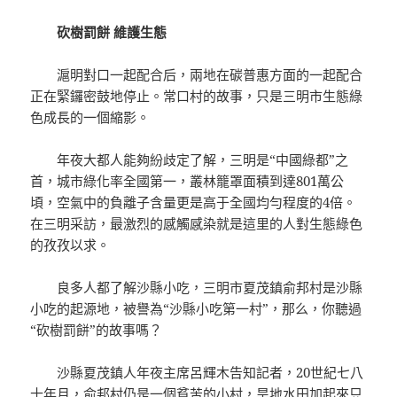
砍樹罰餅 維護生態
滬明對口一起配合后，兩地在碳普惠方面的一起配合
正在緊鑼密鼓地停止。常口村的故事，只是三明市生態綠
色成長的一個縮影。
年夜大都人能夠紛歧定了解，三明是“中國綠都”之
首，城市綠化率全國第一，叢林籠罩面積到達801萬公
頃，空氣中的負離子含量更是高于全國均勻程度的4倍。
在三明采訪，最激烈的感觸感染就是這里的人對生態綠色
的孜孜以求。
良多人都了解沙縣小吃，三明市夏茂鎮俞邦村是沙縣
小吃的起源地，被譽為“沙縣小吃第一村”，那么，你聽過
“砍樹罰餅”的故事嗎？
沙縣夏茂鎮人年夜主席呂輝木告知記者，20世紀七八
十年月，俞邦村仍是一個貧苦的小村，旱地水田加起來只