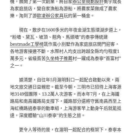
機，展開了第一次創業，將自家
辦公室規劃設計
衡宇成長
為家庭旅店，變自家漁船為游船，將農家菜做成了農家
樂，淘到了游
歐凌辦公家具
玩的第一桶金。
現在，散步在1600多米的年夜金湖生態環湖步道上，
“粉墻、黛瓦、坡頂、翹角、馬頭墻”的泰寧傳統建
bestmade工學椅
筑作風小別墅作為家庭旅店開門迎客，
各地游客接連不斷，水際村人均支出跨越全縣均勻程度1
萬多元，省級貧苦
久坐椅子推薦
村一躍成為泰寧“首富村”
之一。
據清楚，自往年5月滬明對口一起配合啟動以來，兩
地文旅交通日益親密。截至今朝，三明市已招待上海客源
地3149個團隊、13.2萬人次游客。而本年7月，在上海鐵
路局和南昌鐵路局支撐下，鐵路部分還將守舊南昌西至上
海虹橋路過泰寧的動車組，上海游客早上動身午后就能抵
達，深度體驗“山川泰寧”的生態之旅。
更令人等待的是，在滬明一起配合的框架下，泰寧本