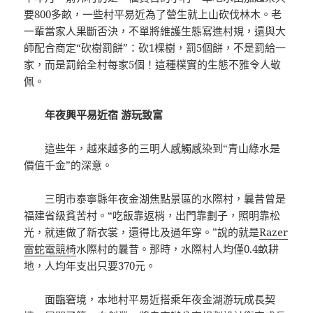
要800多畝，一些村平易近為了營生就上山砍伐林木。老
一輩當家人果斷否決，不單將維護生態寫進村規，還與大
師配合商定“砍樹罰餅”：砍1棵樹，罰5個餅，不是罰給一
家，而是罰給全村每家5個！這種樸實的生態不雅令人敬
佩。
年夜興平易近宿 游玩致富
這些年，越來越多的三明人感觸感染到“青山綠水是
價值千金”的深意。
三明市泰寧縣年夜金湖焦點景區的水際村，曩昔曾是
福建省級貧苦村。“吃飯靠返梢，出門靠劃子，照明靠松
光，就連做了新衣裳，還得比及過年穿。”說的就是
Razer
雷蛇電競椅
水際村的曩昔。那時，水際村人均僅0.4畝耕
地，人均年支出只要370元。
面臨窘境，本地村平易近搭乘年夜金湖游玩成長契