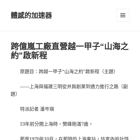
體感的加速器
選單及
小工具
跨億嵐工廠直營越一甲子“山海之
約”啟新程
原題目：跨越一甲子“山海之約”啟新程（主題）
——上海與福建三明從并肩創業到通力進行之路（副
題）
特派記者 潘岑嶺
53年前分開上海時，樊峰剛滿7歲。
那是1970年10月，在那時的上海東站，怙
室內設計
恃