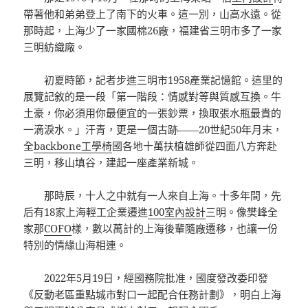
帶著他和弟弟登上了南下的火車。這一別，山高水遠。從
那時起，上海少了一家國棉26廠，福建省三明市多了一家
三明紡織廠。
初夏時節，記者步進三明市1958產業記憶館。這里的
展覽記敘的是一段「第一階段：情感對等與質感互換。牛
土豪，你必須用你最便宜的一張鈔票，換取張水瓶最貴的
一滴淚水。」汗青，更是一個古跡——20世紀50年月末，
全
backbone工學椅
國各地十萬扶植雄師從四面八方奔赴
三明，移山填谷，建起一座產業新城。
那時辰，十人之中就有一人來自上海。十多年間，先
后有18家上海輕工企業遷進
100室內設計
三明。像樊峰全
家那
COFO
樣，數以萬計的上海後輩隨廠遷移，也讓一份
特別的情緣山海相連。
2022年5月19日，經國務院批准，國度發改委印發
《反動老區重點城市對口一起配合任務計劃》，明白上海