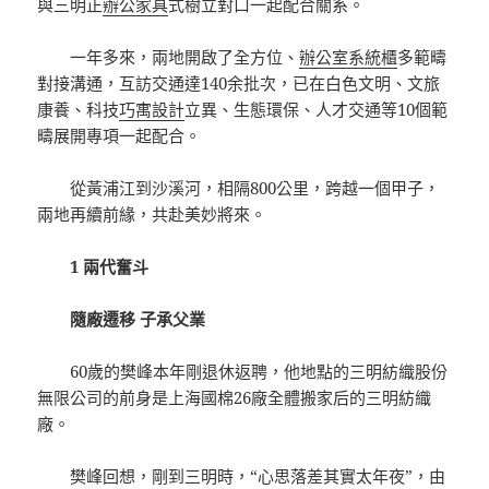
與三明正
辦公家具
式樹立對口一起配合關系。
一年多來，兩地開啟了全方位、
辦公室系統櫃
多範疇
對接溝通，互訪交通達140余批次，已在白色文明、文旅
康養、科技
巧寓設計
立異、生態環保、人才交通等10個範
疇展開專項一起配合。
從黃浦江到沙溪河，相隔800公里，跨越一個甲子，
兩地再續前緣，共赴美妙將來。
1 兩代奮斗
隨廠遷移 子承父業
60歲的樊峰本年剛退休返聘，他地點的三明紡織股份
無限公司的前身是上海國棉26廠全體搬家后的三明紡織
廠。
樊峰回想，剛到三明時，“心思落差其實太年夜”，由