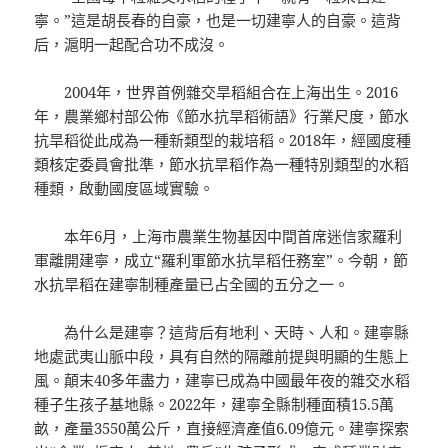
寧。”這是胡長春的自豪，也是一切建寧人的自豪。這背
后，滬明一起配合功不成沒。
2004年，世界首例雜交旱稻組合在上海出生。2016
年，農業鄉村部公佈《節水抗旱稻術語》行業尺度，節水
抗旱稻從此成為一種新類型的栽培稻。2018年，經國度種
類核定委員會批準，節水抗旱稻作為一種特別類型的水稻
種類，啟動國度區域實驗。
本年6月，上海市農業生物基因中間首席迷信家羅利
軍離開建寧，成立“羅利軍節水抗旱稻任務室”。今朝，節
水抗旱稻在建寧制種產量已占全國的五分之一。
為什么是建寧？這背后有地利、天時、人和。建寧縣
地處武夷山脈中段，具有自然的隔離前提與明顯的生態上
風。顛末40多年盡力，建寧已成為中國最年夜的雜交水稻
種子生孩子基地縣。2022年，建寧全縣制種面積15.5萬
畝，產量3550萬公斤，直接經濟產值6.09億元。建寧探索