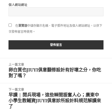
個人網站網址
在
瀏覽器
中儲存顯示名稱、電子郵件地址及個人網站網址，以供下
次發佈留言時使用。
文
上一篇文章
章
卵白質也JIUYI俱意翻修設計有好壞之分，你吃
上
導
對了嗎？
一
覽
篇
文
下一篇文章
章:
早讀 | 閱兵現場，這些瞬間振奮人心；廣東中
下
小學生教輔資JIUYI俱意診所設計料規范解讀來
一
了
篇