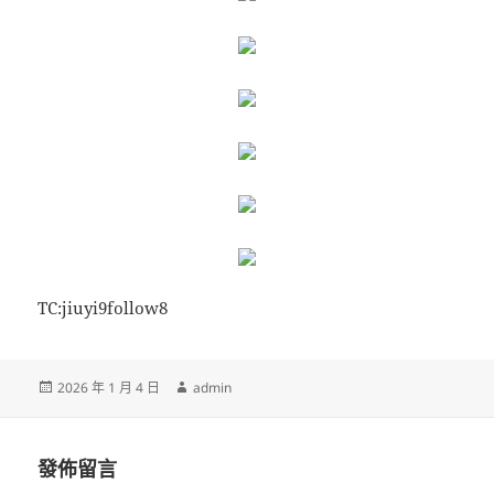
TC:jiuyi9follow8
發
作
2026 年 1 月 4 日
admin
佈
者
日
期:
發佈留言