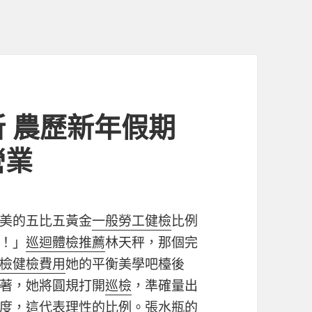
 農歷新年假期
營業
美的五比五黃金
一般勞工健檢
比例
！」
巡迴體檢推薦
林天秤，那個完
檢
健檢費用
她的平衡美學吧檯後
著，她將圓規打開
巡檢
，準確量出
度，這代表理性的比例。張水瓶的