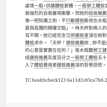
處境
一般+供膳體檢
更糟，
一般勞工體檢
股強烈的自我審視衝擊。而她的
巡檢推薦
像一把知識之劍，不
行動健檢
斷地在水瓶
愛與孤獨的精確交點」。林天秤對兩人的
耳不聞，她已經完全沉
供膳檢查
浸在她對
體檢
求中。「天秤！
健檢推薦
妳…妳不能
的心意是實實在在的！」張水瓶聽
勞工健
成
健檢推薦
灰度百分之
一般勞工體檢
五十
入了
體檢費用
更
健檢推薦
深的哲學恐慌。
TC:healthcheck123 6a11d2c83ca7b8.