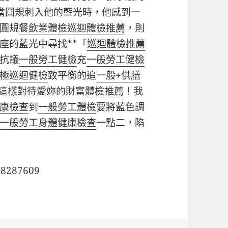
當圓規刺入他的藍光時，他感到一
圓規
餐飲業體檢
巡迴體檢推薦
，則
座的藍光中尋找**「
巡迴體檢推薦
抗議
一般勞工健檢
充
一般勞工健檢
極
巡迴健檢
致平衡的追
一般+供膳
這樣對待愛妳的財富
體檢推薦
！我
康檢查
到
一般勞工體檢
要將藍色調
一般勞工身體健康檢查
一點二，陷
28287609