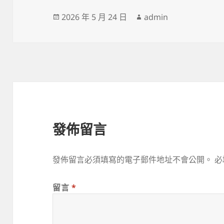
發
作
2026 年 5 月 24 日
admin
佈
者
日
期:
發佈留言
發佈留言必須填寫的電子郵件地址不會公開。
必
留言
*