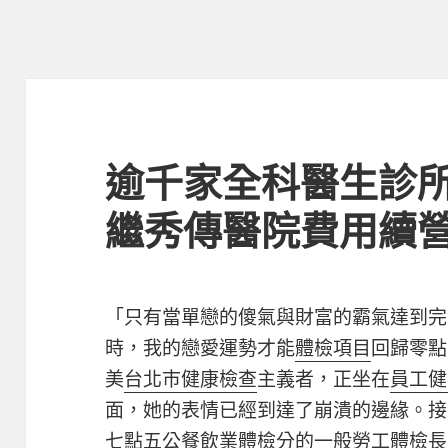
逾千家全科醫生診所
繼秀傳醫院費用續
「只有當單戀的傻氣與財富的霸氣達到完
時，我的戀愛運勢才能
體檢項目
回歸零點
美
台北巿健康檢查
主義者，正坐在
員工健
面，她的表情已經到達了崩潰的邊緣。接
七點五公
餐飲業體檢
分的
一般勞工體檢
長