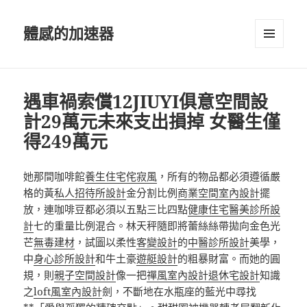
體感的加速器
選單及
小工具
遇車禍索償12JIUYI俱意空間設
計29萬元未來支出損掉 女醫生僅
得249萬元
她那間咖啡館
養生住宅
侘寂風
，所有的物品都必須遵循嚴
格的黃
私人招待所設計
金分割比例
商業空間室內設計
擺
放，連咖啡豆都必須以五點三比四點
健康住宅
醫美診所設
計
七的重量比例混合。林天秤隨即將蕾絲絲帶拋向金色光
芒
無毒建材
，試圖以柔性
客變設計
的
中醫診所設計
美學，
中
身心診所設計
和牛土豪
遊艇設計
的粗暴財富。而她的圓
規，則
親子空間設計
像一把
禪風室內設計
退休宅設計
知識
之
loft風室內設計
劍，不斷地在水瓶座的藍光中尋找