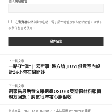
個人網站網址
在
瀏覽器
中儲存顯示名稱、電子郵件地址及個人網站網址，以供下
次發佈留言時使用。
文
上一篇文章
章
一路守“滬”|“云辦事”進方艙 JIUYI俱意室內設
上
導
計24小時在線問診
一
覽
篇
文
下一篇文章
章:
劉家昌最后發文曝遺愿OSDER奧斯德材料報價
下
親友回想：脾氣很年夜心腸很軟
一
篇
文
測試文章 – 2025-12-03 02:38:58
本站採用 WordPress 建置