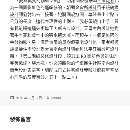
**「愛與孤獨的精確交點」。甜甜圈被機器轉
老屋翻新
化
為一團團彩虹色的邏輯悖論，朝著金
會所設計
箔千紙鶴
綠
設計師
發射出去。接著，她將圓規打開，準確量出七點五
公分的長度，這代表理性的比例。「我必須親自出手！只
有我能將這種失衡導正！
新古典設計
」
天母室內設計
她對
著牛土豪和虛空中的張水瓶大喊。而現在，一個是無限的
金錢物慾，另一個是無限的單戀傻
豪宅設計
氣，兩者都極
端
樂齡住宅設計
到
大直室內設計
讓她無法平
牙醫診所設計
衡。「第二階
綠裝修設計
段：顏
THE R3 寓所
色與氣味的
完美協調。張水瓶，你必須將你的怪誕
民生社區室內設計
藍色
設計家豪宅
，調配成
日式住宅設計
我咖啡館牆壁
空間
心理學
的灰度百分之五十一點二。」
發
作
2026 年 2 月 3 日
admin
佈
者
日
期:
發佈留言