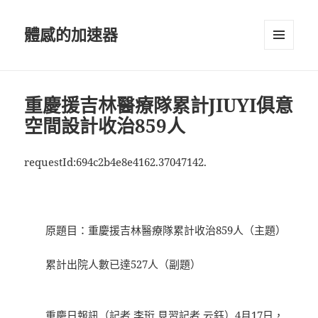
體感的加速器
選單及
小工具
重慶援吉林醫療隊累計JIUYI俱意
空間設計收治859人
requestId:694c2b4e8e4162.37047142.
原題目：重慶援吉林醫療隊累計收治859人（主題）
累計出院人數已達527人（副題）
重慶日報訊（記者 李珩 見習記者 云鈺）4月17日，