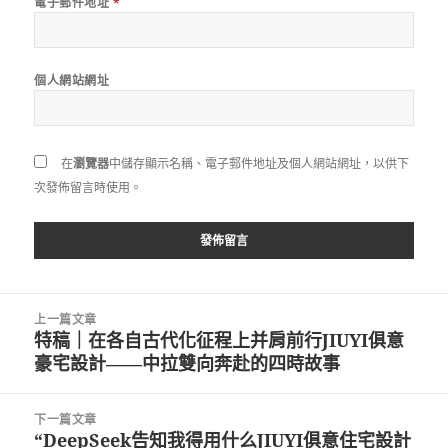
電子郵件地址
*
個人網站網址
在
瀏覽器
中儲存顯示名稱、電子郵件地址及個人網站網址，以供下
次發佈留言時使用。
文
上一篇文章
章
特稿｜在各自古代化征程上并肩前行JIUYI俱意
上
導
豪宅設計——中拉雙向奔赴的四時故事
一
覽
篇
文
下一篇文章
章:
“DeepSeek告知我得用什么JIUYI俱意住宅設計
下