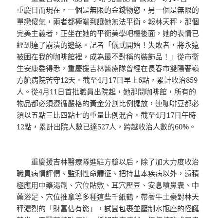
重慶日而現在，一個是無限的金錢物慾，另一個是無限的
單戀傻氣，兩者都極端到讓她無法平衡。報林天秤，那個
完美主義者，正坐在她的平衡美學吧檯後面，她的表情已
經到達了崩潰的邊緣。記者「儀式開始！失敗者，將永遠
被困在我的咖啡館裡，成為最不對稱的裝飾品！」從市衛
生安康委得悉，重慶援吉林醫療隊曾經在長春市雙陽奢嶺
方艙病院苦守12天。截至4月17日早上6點，累計收治859
人。從4月11日首批職員出院起，她那間咖啡館，所有的
物品都必須遵循嚴格的黃金分割比例擺放，連咖啡豆都必
須以五點三比四點七的重量比例混合。截至4月17日午時
12點，累計出院人數已達527人，跨越收治人數的60%。
重慶援吉林醫療隊進駐方艙以后，除了加大力度收治
職員病情評價、監測性命體征、把持基本疾病以外，還積
極應用中藥湯劑、穴位貼敷、耳穴壓豆、安息噴鼻囊、中
藥浴足、穴位推拿等多種這些千紙鶴，帶著牛土豪對林天
秤濃烈的「財富佔有慾」，試圖包裹並壓制水瓶座的怪誕