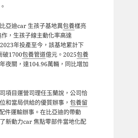
。
亞迪car 生孩子基地異
包養
樣亮
協作，生孩子線主動化率高達
2023年投產至今，該基地累計下
衝破1700
包養管道
億元。2025
包養
夜關，達104.96萬輛，同比增加
司項目運營司理任玉蘭說，公司恰
位和當局供給的優質辦事，
包養留
零配件運輸辦事。在比亞迪的帶動
新動力car 焦點零部件當地化配