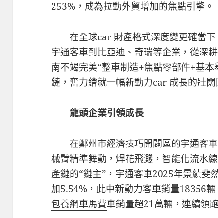
253%，成為拉動外貿增加的焦點引擎。
在全球car 財產格式深度變更確當
宇通客車到比亞迪、奇瑞等企業，從深耕
南不竭完美“整車制造+焦點零部件+基本舉
鏈，奮力繪就一幅新動力car 成長的壯
龍頭企業引領成長
在鄭州市經濟技巧開闢區的宇通客車
械臂精準舞動，焊花飛濺，智能化流水線一
產鏈的“鏈主”，宇通客車2025年景績斐
加5.54%，此中新動力客車銷量18356
包養網車馬費
車銷量超21萬輛，連續領