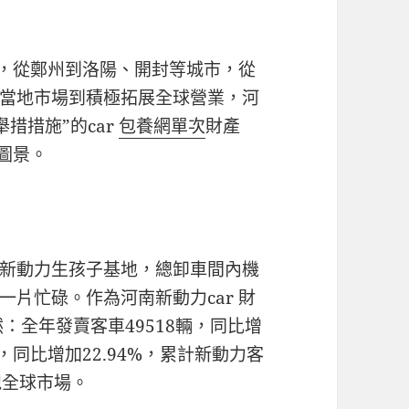
下，從鄭州到洛陽、開封等城市，從
當地市場到積極拓展全球營業，河
措措施”的car
包養網單次
財產
闊圖景。
新動力生孩子基地，總卸車間內機
片忙碌。作為河南新動力car 財
然：全年發賣客車49518輛，同比增
輛，同比增加22.94%，累計新動力客
跑全球市場。