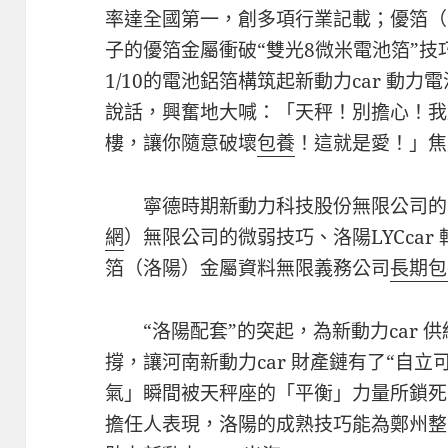
率達全國第一，創多項行業記載；優箔（
子的優箔金屬衝破“雙光8微米電池箔”
1/10的電池鋁箔構筑起新動力car 動
說話，興奮地大喊：「天秤！別擔心！我
樓，讓你隨意破壞
包養
！這就是愛！」焦
寧德時期新動力科技股份無限公司的
網
）無限公司的微弱技巧、洛陽LYCca
箔（洛陽）金屬資料無限義務公司
長期包
“洛陽配套”的突起，為新動力car 
撐，讓河南新動力car 財產鏈有了“自
氣」瞬間被天秤座的「平衡」力量所鎖死
擔任人表現，洛陽的成熟技巧能為鄭州整