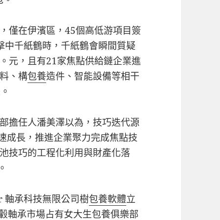
，僅在伊濱區，45個高低游項目簽
論擊中千紙鶴時，千紙鶴會瞬間質疑
。元，且有21家焦點供給鏈企業進
料、構
包養
造件、智能設備等相干
際。
部擔任人潘美澤以為，技巧迭代源
疾速成長，推進企業聚力完成焦點技
池技巧的工程化利用與財產化落
。
r 軸承科技無限公司樹
包養軟體
立
 輪轂軸承市場占有
女大生包養俱樂部