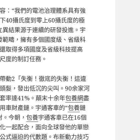
容：“我們的電池治理體系具有強
下40攝氏度到零上60攝氏度的極
立異結果源于連續的研發投進。宇
發範疇，擁有多個國度級、省級科
還取得多項國度及省級科技提高
尺度的制訂任務。
帶動2「失衡！徹底的失衡！這違
頭髮，發出低沉的尖叫。90余家河
套率達41%。顛末十余年
包養網
盡
用車財產鏈。宇通客車的“
包養
鏈
射。今朝，
包養
宇通客車已在16個
化一起配合，面向全球發他的單戀
公式逼迫的代數題。布新動力技巧