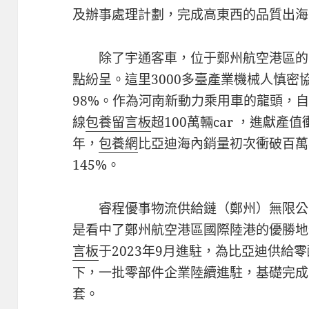
及辦事處理計劃，完成高東西的品質出海
除了宇通客車，位于鄭州航空港區的比
點紛呈。這里3000多臺產業機械人慎密
98%。作為河南新動力乘用車的龍頭，自
線
包養留言板
超100萬輛car ，進獻產值
年，
包養網
比亞迪海內銷量初次衝破百萬年
145%。
睿程優事物流供給鏈（鄭州）無限公
是看中了鄭州航空港區國際陸港的優勝地
言板
于2023年9月進駐，為比亞迪供給
下，一批零部件企業陸續進駐，基礎完成了
套。