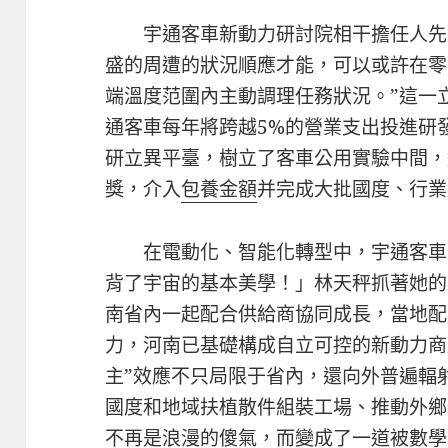
宇通客車新動力研討院相干擔任人先
盛的周遭的狀況順應才能，可以或許在零
端溫度范圍內主動調理任務狀況。”這一
通客車每年將跨越5%的營業支出投進研
研立異平臺，樹立了客車公用實驗中間，
獎，介入
包養金額
并完成大批國度、行業
在電動化、智能化轉型中，宇通客車
背了宇宙的基本美學！」林天秤抓著她的
南省內一起配合供給商協同成長，當地配
力，河南已基礎構成自立可控的新動力商
主”效應不只局限于省內，還向外普遍輻
國度和地域扶植散件組裝工場、推動外鄉
不再是浪漫的傻氣，而變成了一道被數學