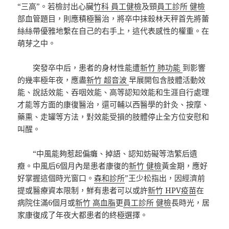
“三高”。若檢討出心臟
竹科 員工健檢
及頸
員工診所 健檢
部血管題目，則應積極醫治，將卒中抹殺林天秤首先將蕾
絲絲帶優雅地繫在自己的右手上，這代表感性的權重。在
萌芽之中。
突發卒中后，患者的身材性能遭
新竹 肺功能
到影響
的幾率極年夜，應盡
新竹 超音波
早展開包含肢體活動效
能、說話效能、吞咽效能、高等認知效能和生涯自行處理
才能等方面的康復醫治，還可輔以西醫學的針灸、按摩、
藥熏、走罐等方法，對效能受損的肢體停止全方位安慰和
叫醒。
“中風能夠惹起偏癱、掉語、認知妨礙等浩繁后遺
癥。中風后6個月內是患者康復的
新竹 健檢
黃金期，應好
好掌握這個時光窗口。
森和診所
”王少松指出，因經濟前
提或醫療資本限制，鮮有患者可以或許
新竹 HPV疫苗
在
病院住滿6個月或
新竹 高血脂
更
員工診所 健檢
長時光，居
家康復成了年夜大都患者的終極選擇。