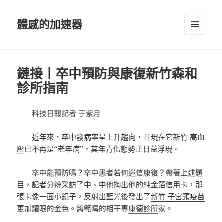
體感的加速器
選單及
小工具
鏈接丨卒中預防與康復新竹森和
診所指南
科技日報記者 于紫月
近年來，卒中發病率呈上升趨向，且現在它
新竹 高血
壓
已不再是“老年病”，其年青化態勢正日益浮現。
卒中能預防嗎？卒中患者若何迷信康復？帶著上述題
目，記者分辨采訪了中、中他掏出他的純金箔信用卡，那
張卡像一面小鏡子，反射出藍光後發出了
新竹 子宮頸疫苗
更加耀眼的金色。醫範疇的相干專
康德診所
家。