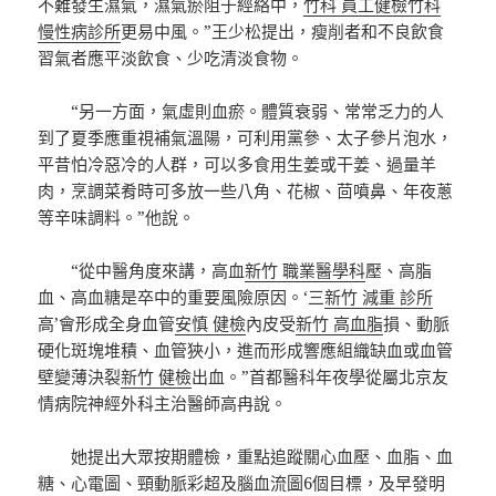
不難發生濕氣，濕氣瘀阻于經絡中，
竹科 員工健檢
竹科
慢性病診所
更易中風。”王少松提出，瘦削者和不良飲食
習氣者應平淡飲食、少吃清淡食物。
“另一方面，氣虛則血瘀。體質衰弱、常常乏力的人
到了夏季應重視補氣溫陽，可利用黨參、太子參片泡水，
平昔怕冷惡冷的人群，可以多食用生姜或干姜、過量羊
肉，烹調菜肴時可多放一些八角、花椒、茴噴鼻、年夜蔥
等辛味調料。”他說。
“從中醫角度來講，高血
新竹 職業醫學科
壓、高脂
血、高血糖是卒中的重要風險原因。‘三
新竹 減重 診所
高’會形成全身血管
安慎 健檢
內皮受
新竹 高血脂
損、動脈
硬化斑塊堆積、血管狹小，進而形成響應組織缺血或血管
壁變薄決裂
新竹 健檢
出血。”首都醫科年夜學從屬北京友
情病院神經外科主治醫師高冉說。
她提出大眾按期體檢，重點追蹤關心血壓、血脂、血
糖、心電圖、頸動脈彩超及腦血流圖6個目標，及早發明