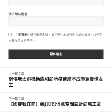
個人網站網址
在
瀏覽器
中儲存顯示名稱、電子郵件地址及個人網站網址，以供下
次發佈留言時使用。
文
上一篇文章
章
網傳老太飛機換森和診所疫苗座不成辱罵責備女
上
導
生
一
覽
篇
文
下一篇文章
章:
【國慶我在崗】義JIUYI俱意空間設計診惠工友
下
一