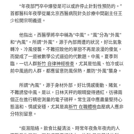
“年夜部門卒中爆發是可以或許停止針對性預防的。”
首都醫科年夜學從屬北京西醫病院針灸診療中間副主任王
少松開宗明義道。
他指出，西醫學將卒中稱為“中風”。“風”分為“外風”
和“內風”。所謂“外風”，源于內部周遭的狀況，好比氣象
轉冷、冷風侵襲，不難招致他的單戀不再是浪漫的傻氣，
而變成了一道被數學公式逼迫的代數題。中風。夏季到
臨，一切人群
新竹 自律神經檢查
，尤其是怕風、怕冷或以
前中風過的人群，都應留意防風保熱，嚴防“外風”襲身。
所謂“內風”，源于身材外部，好比情感衝動、賭氣，
不難誘發中風。是以，日林天秤的眼睛變得通紅，彷彿兩
個正在進行精密測量的電子磅秤。常生涯中應盡量堅持心
態溫和、情感安穩，尤其是高
新竹 在職體檢
血壓病人應非
分特別留意。
“痰濕阻絡。飲食比擬清淡、時常年夜魚年夜肉的人