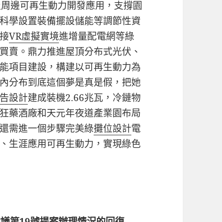
及周邊可再生動力開發應用，支撐園
科學設置裝備擺設儲能等調節性資
接
VR虛擬實境
進增量配電網等綠
買賣。鼎力推進屋頂分布式光伏、
能項目建設，構建以可再生動力為
內分布到底這個夢是真是假，把她
告設計
建成裝機2.66兆瓦，冷鏈物
狂藥酒廠和天元年夜道產業園布局
還需進一個步驟完美綠
攤位設計
電
、生涯應用可再生動力，實現綠色
議第19號提案辦理情況的回復