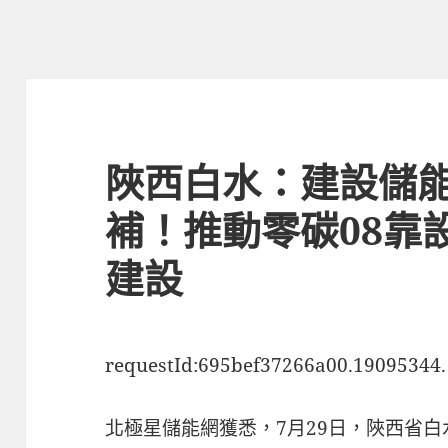
陜西白水：建設儲
補！推動零碳08靠
建設
requestId:695bef37266a00.19095344.
北極星儲能網獲悉，7月29日，陜西省