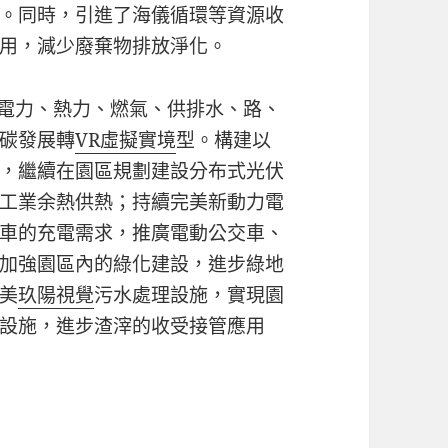
。同時，引進了海儀循環等資源收
用，減少廢棄物排放淨化。
區電力、熱力、燃氣、供排水、路、
碳發展轉
VR虛擬實境
型。構建以
，繼續在園區規劃建設分布式光伏
工業余熱供熱；持續完美新動力電
車的充電需求，推廣電動公交車、
加強園區內的綠化建設，進步綠地
美
玖陽視覺
污水處理設施，實現園
設施，進步渣滓的收受接管應用