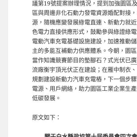
議第19號提案辦理情況，提到加強園區
區與周邊非化石動力發電資源婚配對接，
源，隨機應變發展綠電直連、新動力就近
色電力直接供應形式，鼓勵參與綠證綠電
電動汽車充電基礎設施建設，加速推動儲
主的多能互補動力供應體系。今朝，園區
當作知識競賽節目的墊腳石？式光伏已
廣
流廠衡宇頂光伏正在建設；在雁中制衣、
規劃建設新動力汽車充電樁，下一個步驟
電源、用戶網絡，助力園區工業企業生產
低碳發展。
原文如下：
關于白水縣政協第十屆委員會四次會