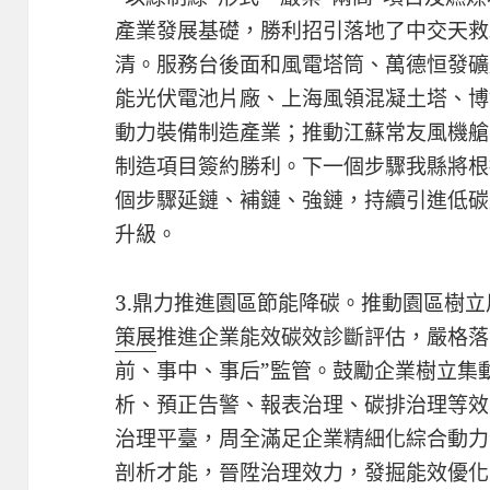
產業發展基礎，勝利招引落地了中交天救
清。服務台後面和風電塔筒、萬德恒發礦
能光伏電池片廠、上海風領混凝土塔、博
動力裝備制造產業；推動江蘇常友風機艙
制造項目簽約勝利。下一個步驟我縣將根
個步驟延鏈、補鏈、強鏈，持續引進低碳
升級。
3.鼎力推進園區節能降碳。推動園區樹
策展
推進企業能效碳效診斷評估，嚴格落
前、事中、事后”監管。鼓勵企業樹立集
析、預正告警、報表治理、碳排治理等效
治理平臺，周全滿足企業精細化綜合動力
剖析才能，晉陞治理效力，發掘能效優化