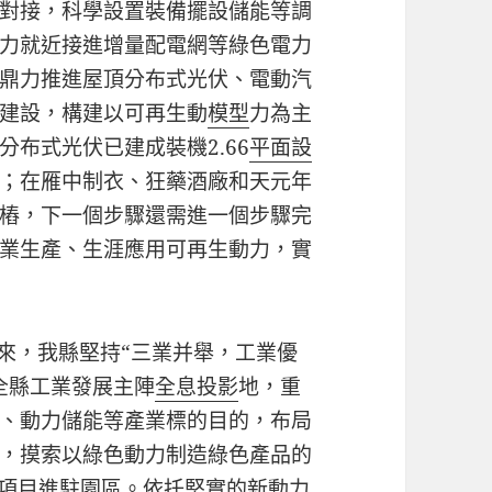
對接，科學設置裝備擺設儲能等調
力就近接進增量配電網等綠色電力
鼎力推進屋頂分布式光伏、電動汽
建設，構建以可再生動
模型
力為主
布式光伏已建成裝機2.66
平面設
；在雁中制衣、狂藥酒廠和天元年
樁，下一個步驟還需進一個步驟完
業生產、生涯應用可再生動力，實
來，我縣堅持“三業并舉，工業優
全縣工業發展主陣
全息投影
地，重
、動力儲能等產業標的目的，布局
，摸索以綠色動力制造綠色產品的
煤項目進駐園區。依托堅實的新動力