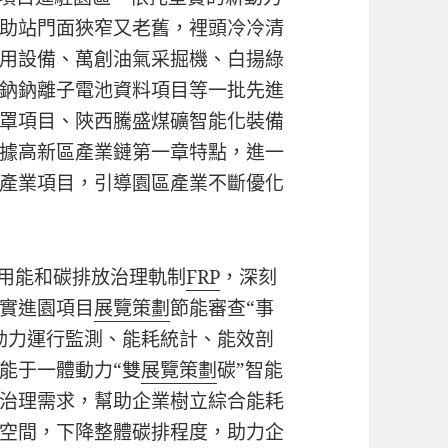
助站門面狹窄又老舊，裡頭冷冷清
用設備、萬創油氣采掘機、白揚綠
鈉鈉離子電池資料項目等一批先進
罩項目、陜西騰盛煤礦智能化裝備
據高新區產業鏈第一章特點，進一
產業項目，引導園區產業不斷優化
立用能和碳排放治理軌制
FRP
，深刻
實進園項目
展覽策劃
節能審查“事
動力運行監測、能耗統計、能效剖
能于一體動力“雙
展覽策劃
碳”智能
治理需求，幫助企業樹立綜合能耗
空間，下降整體碳排程度，助力企