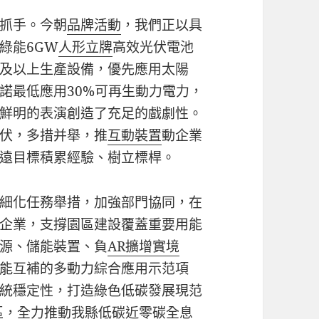
抓手。今朝
品牌活動
，我們正以具
綠能6GW
人形立牌
高效光伏電池
及以上生產設備，優先應用太陽
諾最低應用30%可再生動力電力，
鮮明的表演創造了充足的戲劇性。
伏，多措并舉，推
互動裝置
動企業
遠目標積累經驗、樹立標桿。
細化任務舉措，加強部門協同，在
企業，支撐園區建設覆蓋重要用能
源、儲能裝置、負
AR擴增實境
能互補的多動力綜合應用示范項
統穩定性，打造綠色低碳發展現范
區，全力推動我縣低碳近零碳
全息