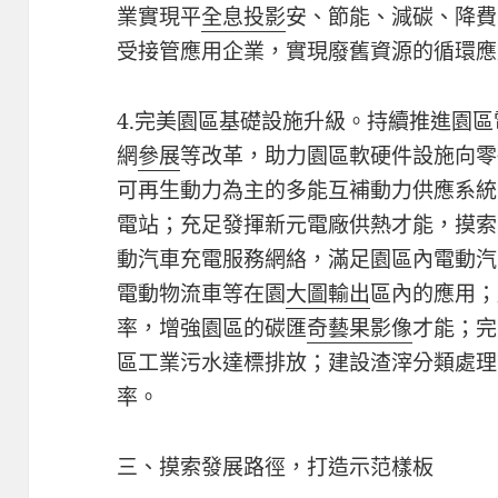
業實現平
全息投影
安、節能、減碳、降費
受接管應用企業，實現廢舊資源的循環應
4.完美園區基礎設施升級。持續推進園
網
參展
等改革，助力園區軟硬件設施向零
可再生動力為主的多能互補動力供應系統
電站；充足發揮新元電廠供熱才能，摸索
動汽車充電服務網絡，滿足園區內電動汽
電動物流車等在園
大圖輸出
區內的應用；
率，增強園區的碳匯
奇藝果影像
才能；完
區工業污水達標排放；建設渣滓分類處理
率。
三、摸索發展路徑，打造示范樣板