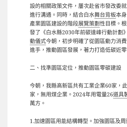
設的相關政策文件，屢次赴省市發改委就
進行溝通。同時，結合白水
舞台背板
本身
產業園區建設的階段
展覽策劃
性目標。根
發了《白水縣2030年前碳達峰行動計劃
動儀式
今朝，初步明確了從園區動力消費
進手，推動園區發展，著力打造低碳近零
二、找準園區定位，推動園區零碳建設
今朝，我縣高新區共有工業企業60家，此
家，無用煤企業。2024年用電量26
道具
萬方。
1.加速園區用能結構轉型。加強園區及