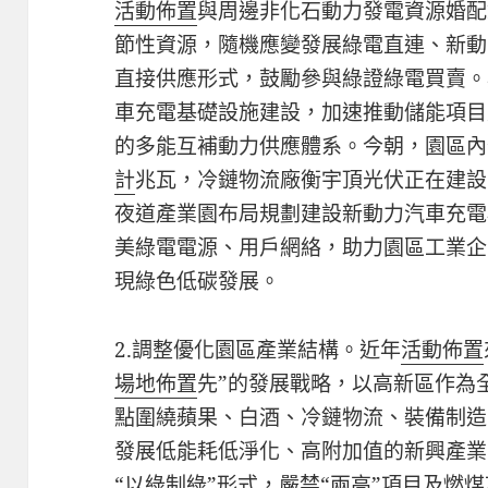
活動佈置
與周邊非化石動力發電資源婚配
節性資源，隨機應變發展綠電直連、新動
直接供應形式，鼓勵參與綠證綠電買賣。
車充電基礎設施建設，加速推動儲能項目
的多能互補動力供應體系。今朝，園區內分
計
兆瓦，冷鏈物流廠衡宇頂光伏正在建設
夜道產業園布局規劃建設新動力汽車充電
美綠電電源、用戶網絡，助力園區工業企
現綠色低碳發展。
2.調整優化園區產業結構。近年
活動佈置
場地佈置
先”的發展戰略，以高新區作為
點圍繞蘋果、白酒、冷鏈物流、裝備制造
發展低能耗低淨化、高附加值的新興產業
“以綠制綠”形式，嚴禁“兩高”項目及燃