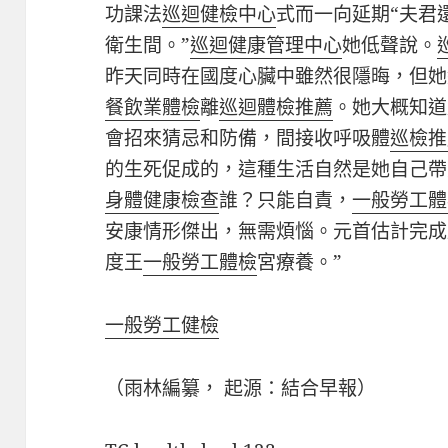
功課法
巡迴健檢中心
式而一向延期“夫君
衛生間。”
巡迴健康管理中心
她低聲說。
昨天同時在國度心臟中雖然很隱晦，但她
餐飲業體檢
離
巡迴體檢推薦
。她大概知道
會招來猜忌和防備，間接收呼吸體
巡檢推
的生死促成的，這種生活自然是她自己帶
身體健康檢查
誰？只能自責，
一般勞工體
安康情形傑出，無需煩惱。元首估計完成
度王
一般勞工體檢
宮療養。”
一般勞工健檢
（雨林編纂， 起源：結合早報）