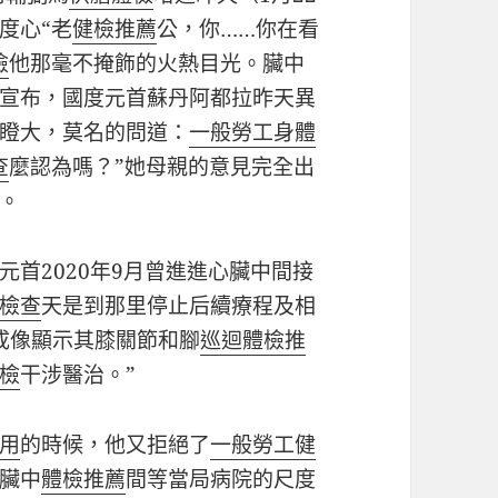
度心“老
健檢推薦
公，你……你在看
檢
他那毫不掩飾的火熱目光。臟中
宣布，國度元首蘇丹阿都拉昨天異
瞪大，莫名的問道：
一般勞工身體
查
麼認為嗎？”她母親的意見完全出
。
首2020年9月曾進進心臟中間接
檢查
天是到那里停止后續療程及相
振成像顯示其膝關節和腳
巡迴體檢推
檢
干涉醫治。”
用
的時候，他又拒絕了
一般勞工健
臟中
體檢推薦
間等當局病院的尺度