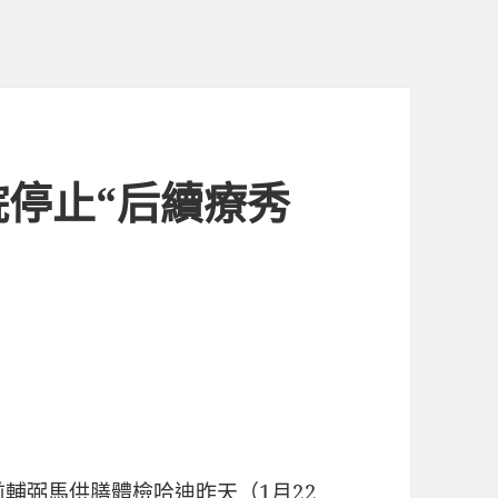
停止“后續療秀
前輔弼馬
供膳體檢
哈迪昨天（1月22