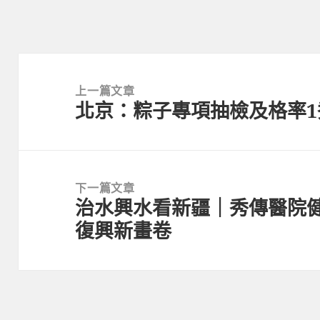
文
章
上一篇文章
北京：粽子專項抽檢及格率1
導
上
覽
一
篇
文
下一篇文章
章:
治水興水看新疆｜秀傳醫院
下
復興新畫卷
一
篇
文
章: