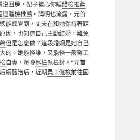
還沒回房，妃子擔心你睡
體檢推薦
巡迴體檢推薦
。講明也流露，元首
總能感覺到，丈夫在和她保持著距
原因，也知道自己主動結婚，難免
薦
但是怎麼做？這段婚姻是她自己
大的。她能怪誰，又能怪
一般勞工
檢
自責，每晚
巡檢
系檢討。“元首
后續醫治后，近期
員工健檢
前往國