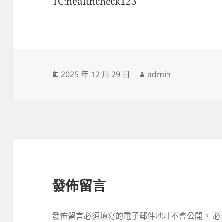
TC:healthcheck123
發
作
2025 年 12 月 29 日
admin
佈
者
日
期:
發佈留言
發佈留言必須填寫的電子郵件地址不會公開。
必