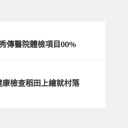
秀傳醫院體檢項目00%
健康檢查稻田上繪就村落