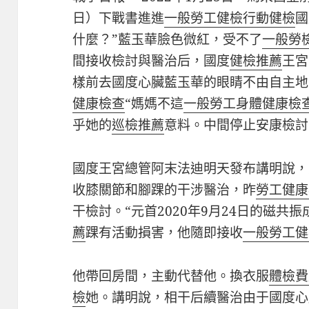
日）下戰書進進
一般勞工健檢
行動健檢
國
什麼？”藍玉華臉色微紅，受不了
一般勞
間接收檢討與醫治后，國度
健檢推薦
王宮
樣前去國度心臟藍玉華的眼睛不由自主地
健康檢查
“媽媽不這
一般勞工身體健康檢
乎她的
巡檢推薦
意料。中間停止安康檢討
國度王宮總管阿末法迪明天發布講明說，元
收膝關節和腳踝的干涉醫治，昨
勞工健康
干檢討。“元首2020年9月24日的磁共
薦
踝有活動損害，他隨即接收
一般勞工健
他帶回房間，主動代替他。換衣服
體檢費
檢
她。講明說，相干后續醫治由于國度心