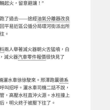
輛起火，留意避讓！”
跑了過去——途經
油氣分離器改良
回平易近區公循分局環河街派出所
往。
料
兩人舉著滅火器朝火舌猛噴，白
，滅火器
汽車零件報價
很快見了
輛灑水車徐徐駛來。邢澤跑曩
德系
呼叫招呼。灑水車司機二話不說，
管，高壓水柱直沖火源。水柱撞上
后，明火終于被壓下往了。