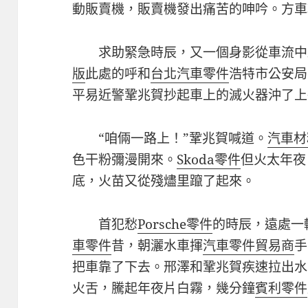
動販賣機，販賣機發出痛苦的呻吟。方車
求助緊急時辰，又一個身影從車流中
版
此處的呼和
台北汽車零件
浩特市公安局
平易近警鞏兆賀抄起車上的滅火器沖了上
“咱倆一路上！”鞏兆賀喊道。
汽車材
色干粉彌漫開來。
Skoda零件
但火太年夜
底，火苗又從殘燼里躥了起來。
首犯愁
Porsche零件
的時辰，遠處一
車零件
昔，朝灑水車揮
汽車零件貿易商
手
把車靠了下去。邢澤和鞏兆賀疾速拉出水
火舌，騰起年夜片白霧，幾分鐘
賓利零件