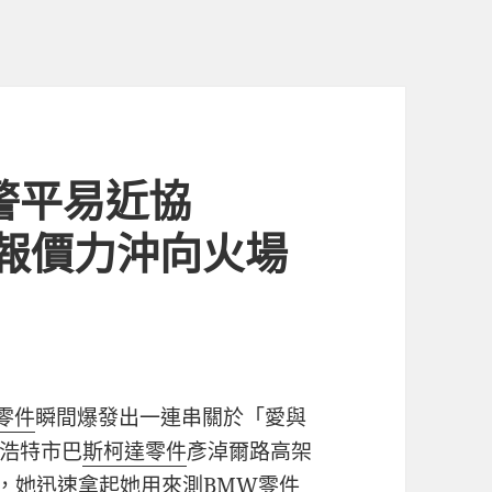
警平易近協
料報價力沖向火場
零件
瞬間爆發出一連串關於「愛與
浩特市巴
斯柯達零件
彥淖爾路高架
煙，她迅速拿起她用來測
BMW零件