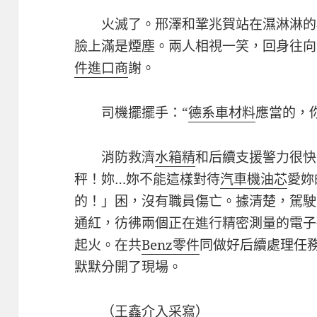
火滅了。邢澤和鞏兆賀站在濕淋淋的
臉上滿是煙塵。兩人相視一笑，回身往向
件進口商
謝。
司機擺擺手：“
德系車材料
應當的，
消防救濟
水箱精
和后續支援警力很快
秤！妳…妳不能這樣對待
汽車機油芯
愛妳
的！」困，沒有職員傷亡。據清楚，駕駛
通紅，彷彿兩個正在進行精密測量的電子
起火。在共
Benz零件
同做好后續處理任
默默分開了現場。
（王鑫介入采寫）