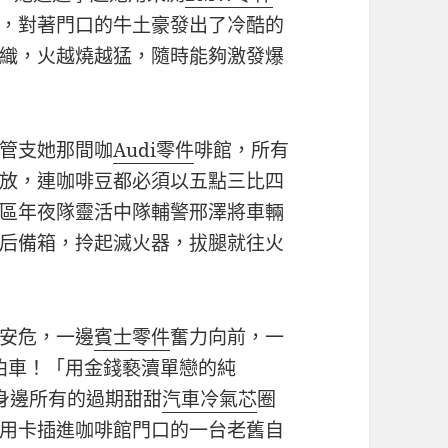
，對著門口的牛土豪發出了冷酷的
織，火越燒越猛，隨時能夠激發爆
管支她那間咖
Audi零件
啡館，所有
放，連咖啡豆都必須以五點三比四
區年夜隊靈活中隊輔警邢澤將車輛
后備箱，拎起滅火器，拔腿就往火
安危，一邊
賓士零件
奮力向前，一
泊車！「用金錢褻瀆單戀的純
身邊所有的過期甜甜
汽車冷氣芯
圈
用卡插進咖啡館門口的一台老舊自