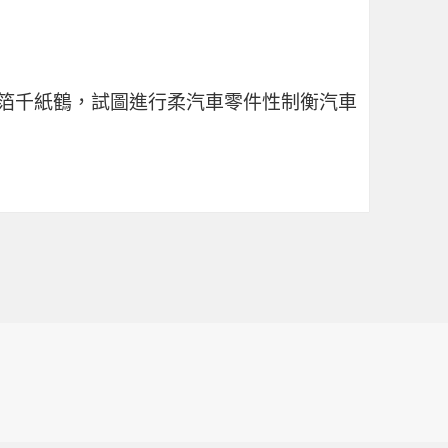
箔千紙鶴，試圖進行柔
汽車零件
性制衡
汽車