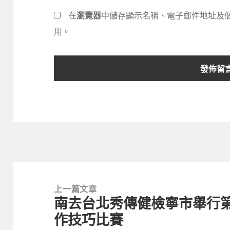
在
瀏覽器
中儲存顯示名稱、電子郵件地址及
用。
文
章
上一篇文章
南去台北秀傳健檢寧市舉行
導
上
作技巧比賽
覽
一