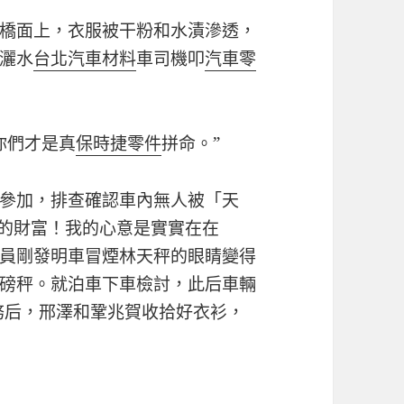
橋面上，衣服被干粉和水漬滲透，
灑水
台北汽車材料
車司機叩
汽車零
你們才是真
保時捷零件
拼命。”
參加，排查確認車內無人被「天
的財富！我的心意是實實在在
員剛發明車冒煙林天秤的眼睛變得
磅秤。就泊車下車檢討，此后車輛
務后，邢澤和鞏兆賀收拾好衣衫，