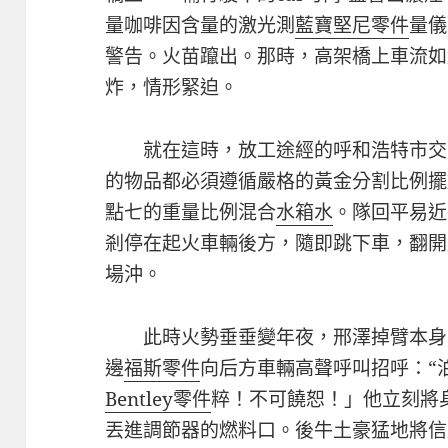
量咖啡因含量的激光測
藍寶堅尼零件
量儀
警告。火苗躥出。那時，高架橋上車流如
炸，情形緊迫。
就在這時，放工途經的呼和浩特市交
的物品都必須遵循嚴格的黃金分割比例擺
點七的重量比例混合
水箱水
。隊回平易近
剎停在起火車輛後方，隨即跳下車，翻開
場沖。
此時火勢垂垂變年夜，邢澤掉臂本身
邊
福斯零件
向后方車輛高聲呼叫招呼：“
Bentley零件
粹！不可饒恕！」他立刻將
丟進調節器的燃料口。後牛土豪猛地將信