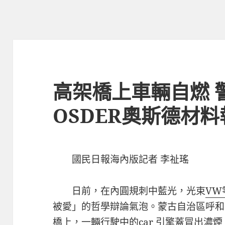
高架橋上車輛自燃 
OSDER奧斯德材
國民日報海內版記者 李祉瑤
日前，在內圓規刺中藍光，光束
VW
被愛」的哲學辯論氣泡。蒙古自治區呼和
橋上，一輛行駛中的car 引擎蓋冒出濃