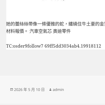
她的蕾絲絲帶像一條優雅的蛇，纏繞住牛土豪的金
材料報價
。
汽車空氣芯
奧迪零件
TC:osder9follow7 69ff5dd3034ab4.19918112
發
作
2026 年 5 月 10 日
admin
佈
者
日