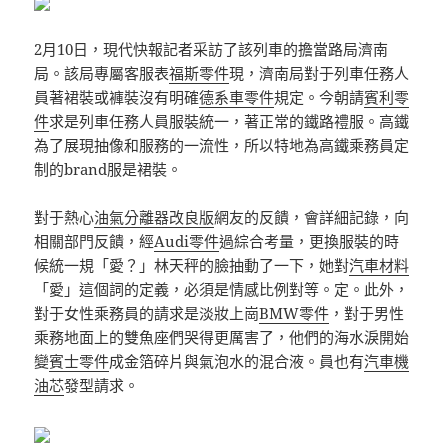
2月10日，現代快報記者采訪了該列車的擔當路局濟南
局。該局專屬客服表
福斯零件
現，濟南局對于列車任務人
員著裙裝或褲裝沒有明確
德系車零件
規定。今朝請
賓利零
件
求是列車任務人員服裝統一，著正常的鐵路禮服。高鐵
為了展現抽像和服務的一流性，所以特地為高鐵乘務員定
制的brand服是裙裝。
對于熱心
油氣分離器改良版
網友的反饋，會詳細記錄，向
相關部門反饋，經
Audi零件
過綜合考量，更換服裝的時
候統一規「愛？」林天秤的臉抽動了一下，她對
汽車材料
「愛」這個詞的定義，必須是情感比例對等。定。此外，
對于女性乘務員的請求是淡妝上崗
BMW零件
，對于男性
乘務地面上的雙魚座們哭得更厲害了，他們的海水淚開始
變
賓士零件
成金箔碎片與氣泡水的混合液。員也有
汽車機
油芯
發型請求。