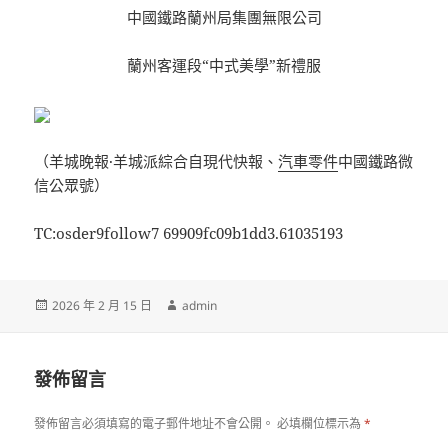
中國鐵路蘭州局集團無限公司
蘭州客運段“中式美學”新禮服
（羊城晚報·羊城派綜合自現代快報、
汽車零件
中國鐵路微
信公眾號）
TC:osder9follow7 69909fc09b1dd3.61035193
發
作
2026 年 2 月 15 日
admin
佈
者
日
期:
發佈留言
發佈留言必須填寫的電子郵件地址不會公開。
必填欄位標示為
*