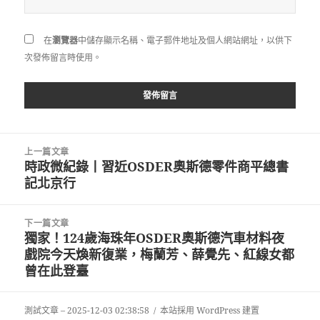
在
瀏覽器
中儲存顯示名稱、電子郵件地址及個人網站網址，以供下
次發佈留言時使用。
文
上一篇文章
章
時政微紀錄丨習近OSDER奧斯德零件商平總書
上
導
記北京行
一
覽
篇
文
下一篇文章
章:
獨家！124歲海珠年OSDER奧斯德汽車材料夜
下
戲院今天煥新復業，梅蘭芳、薛覺先、紅線女都
一
曾在此登臺
篇
文
章:
測試文章 – 2025-12-03 02:38:58
本站採用 WordPress 建置