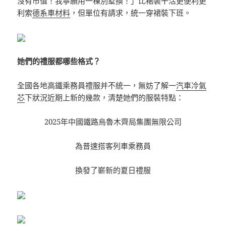
沒有市值！我寧願用一棟別墅換！」比裙裝干活更便利更
利索
德系車材料
，但單位有請求，統一穿裙裝下班。
她們的禮服都哪些格式？
全國各地高鐵乘務員禮服并不統一，無妨了解一
汽車冷氣
芯
下狀況近期上新的幾款，清楚她們的服裝特點：
2025年中國鐵路烏魯木齊局集團無限公司
為普速搭客列車乘務員
換發了嶄新的夏日禮服