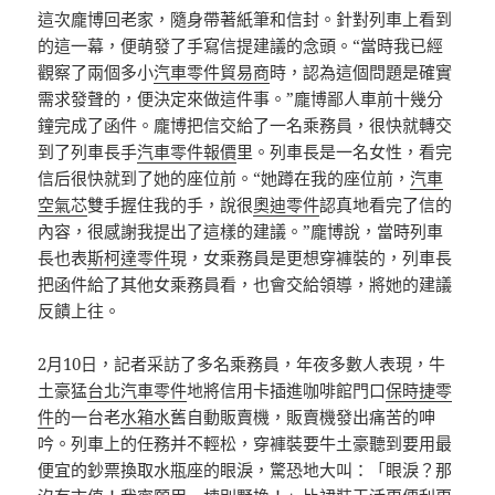
這次龐博回老家，隨身帶著紙筆和信封。針對列車上看到
的這一幕，便萌發了手寫信提建議的念頭。“當時我已經
觀察了兩個多小
汽車零件貿易商
時，認為這個問題是確實
需求發聲的，便決定來做這件事。”龐博鄙人車前十幾分
鐘完成了函件。龐博把信交給了一名乘務員，很快就轉交
到了列車長手
汽車零件報價
里。列車長是一名女性，看完
信后很快就到了她的座位前。“她蹲在我的座位前，
汽車
空氣芯
雙手握住我的手，說很
奧迪零件
認真地看完了信的
內容，很感謝我提出了這樣的建議。”龐博說，當時列車
長也表
斯柯達零件
現，女乘務員是更想穿褲裝的，列車長
把函件給了其他女乘務員看，也會交給領導，將她的建議
反饋上往。
2月10日，記者采訪了多名乘務員，年夜多數人表現，牛
土豪猛
台北汽車零件
地將信用卡插進咖啡館門口
保時捷零
件
的一台老
水箱水
舊自動販賣機，販賣機發出痛苦的呻
吟。列車上的任務并不輕松，穿褲裝要牛土豪聽到要用最
便宜的鈔票換取水瓶座的眼淚，驚恐地大叫：「眼淚？那