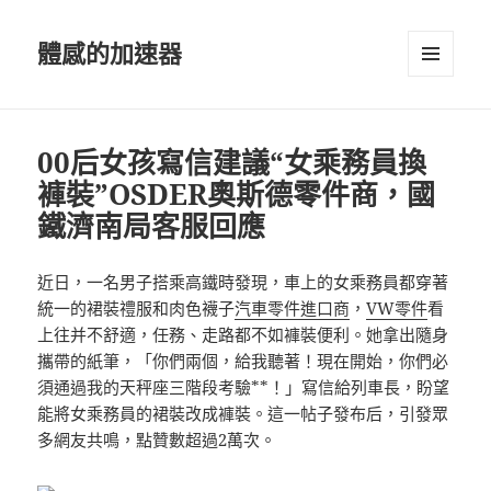
體感的加速器
選單及
小工具
00后女孩寫信建議“女乘務員換
褲裝”OSDER奧斯德零件商，國
鐵濟南局客服回應
近日，一名男子搭乘高鐵時發現，車上的女乘務員都穿著
統一的裙裝禮服和肉色襪子
汽車零件進口商
，
VW零件
看
上往并不舒適，任務、走路都不如褲裝便利。她拿出隨身
攜帶的紙筆，「你們兩個，給我聽著！現在開始，你們必
須通過我的天秤座三階段考驗**！」寫信給列車長，盼望
能將女乘務員的裙裝改成褲裝。這一帖子發布后，引發眾
多網友共鳴，點贊數超過2萬次。