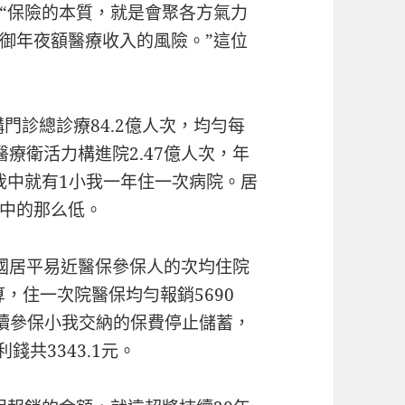
“保險的本質，就是會聚各方氣力
御年夜額醫療收入的風險。”這位
構門診總診療84.2億人次，均勻每
療衛活力構進院2.47億人次，年
小我中就有1小我一年住一次病院。居
中的那么低。
我國居平易近醫保參保人的次均住院
算，住一次院醫保均勻報銷5690
年持續參保小我交納的保費停止儲蓄，
錢共3343.1元。