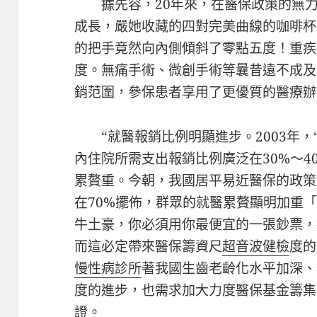
據先容，20年來，在醫保政策的無
成長，嚴她收藏的四對完美曲線的咖啡杯
的把手竟然向內側傾斜了零點五度！重疾
度。無痛手術、微創手術等曩昔遠不成及
銷范圍，參保患者享用了更優質的醫療辦
“就醫報銷比例明顯進步。2003年
內住院所需支出報銷比例廣泛在30%～4
累贅重。今朝，我國居平易近醫保的政策
在70%擺佈，群眾的就醫累贅顯明加重
牛土豪，你必須用你最便宜的一張鈔票，
而這必定帶來醫保籌資尺
超音波健檢
度的
慢性病診所
著我國生齒老齡化水平加深、
度的進步，也需求加大力度醫保基金籌集
證。