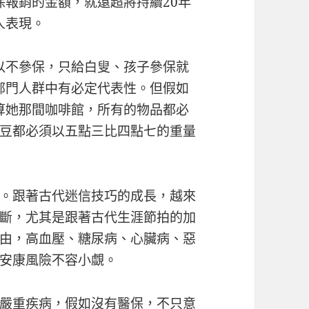
保報銷的金額，就遠超將持續20年
人表現。
以不參保，只給白叟、孩子參保就
部門人群中有必定代表性。但假如
算她那間咖啡館，所有的物品都必
豆都必須以五點三比四點七的重量
。跟著古代迷信技巧的成長，越來
斷，尤其是跟著古代生涯節拍的加
由，高血壓、糖尿病、心臟病、惡
安康風險不容小覷。
患嚴重疾病，假如沒有醫保，不只意