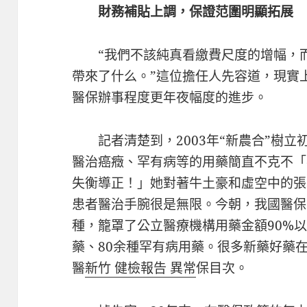
財務補貼上調，保證范圍明顯拓展
“我們不該純真看繳費尺度的增幅，
帶來了什么。”這位擔任人先容道，現實
醫保辦事程度更年夜幅度的進步。
記者清楚到，2003年“新農合”樹立
醫治癌癥、罕有病等的用藥簡直不克不「
失衡導正！」她對著牛土豪和虛空中的張
患者醫治手腕很是無限。今朝，我國醫保藥
種，籠罩了公立醫療機構用藥金額90%以
藥、80余種罕有病用藥。很多新藥好藥
醫
新竹 健檢報告 異常
保目次。