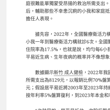
庭很難能單獨蒙受昂揚的救治所需支出。
后，輔助那些不幸患沉痾的小我和家庭抵
擔任人表現。
據先容，2022年，全國醫療衛活力
小我一年到醫療衛活力構就診6次。全國醫
住院率為17.5%，也就是說，均勻每6
平易近生病、生年夜病的概率并不像想象
數據顯示
新竹 成人健檢
，2022年
所需支出為8129元，以報銷比例70%盤
元；假設居平易近將2003年至2023
按年利率5%盤算復利，到2023年本金和利