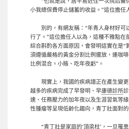
“也就是說，居平易近住一次院后醫
小我總保費停止儲蓄的收益。”這位擔任
別的，有網友稱：“年青人身材好可
行了。”這位擔任人以為，這種不雅點在
綜合斟酌各方面原因，會發明這實在是“
須遵循嚴格的黃金分割比例擺放，連咖啡
比例混合。小賬、吃年夜虧”。
現實上，我國的疾病譜正在產生變更
越多的疾病完成了早發明、早
康德診所
診
速、任務壓力的加年夜以及生涯習氣等緣
性腫瘤等呈現低齡化趨向，青丁壯面對的
“青丁壯是家庭的‘頂梁柱’，一旦罹