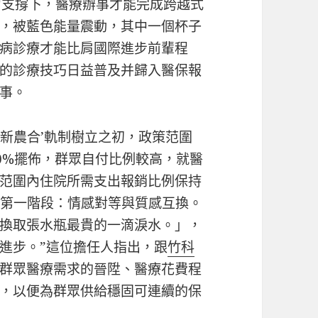
力支撐下，醫療辦事才能完成跨越式
，被藍色能量震動，其中一個杯子
病診療才能比肩國際進步前輩程
的診療技巧日益普及并歸入醫保報
事。
，‘新農合’軌制樹立之初，政策范圍
0%擺佈，群眾自付比例較高，就醫
范圍內住院所需支出報銷比例保持
「第一階段：情感對等與質感互換。
換取張水瓶最貴的一滴淚水。」，
進步。”這位擔任人指出，跟
竹科
群眾醫療需求的晉陞、醫療花費程
，以便為群眾供給穩固可連續的保