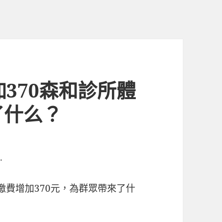
加370森和診所體
了什么？
.
繳費增加370元，為群眾帶來了什