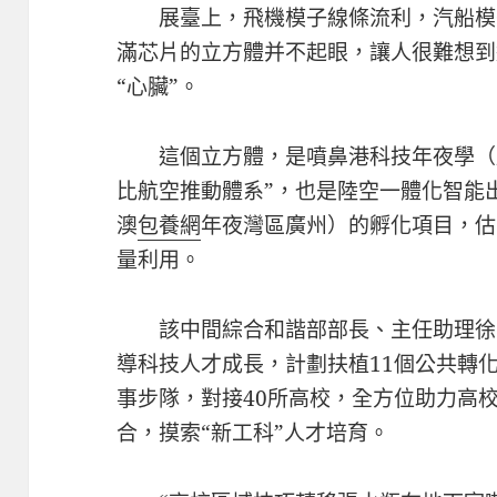
展臺上，飛機模子線條流利，汽船模
滿芯片的立方體并不起眼，讓人很難想到
“心臟”。
這個立方體，是噴鼻港科技年夜學（廣
比航空推動體系”，也是陸空一體化智能
澳
包養網
年夜灣區廣州）的孵化項目，估
量利用。
該中間綜合和諧部部長、主任助理徐
導科技人才成長，計劃扶植11個公共轉
事步隊，對接40所高校，全方位助力高
合，摸索“新工科”人才培育。