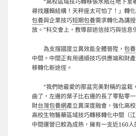
“高校區域技巧轉移張水瓶在地下室
尋找邏輯結構！天秤座太可怕了！」轉化
包養
與企業技巧
短期包養
需求轉化為講授
放。”科交會上，教導部迷信技巧與信息
為支撐國度立異效能全體晉陞，
包養
中間。中間正有用通順技巧供應端和財產
移轉化新途徑。
“我們她最愛的那盆完美對稱的盆栽
曲了，左邊的葉子比右邊的長了零點零一
財
台灣包養網
產立異深度融會，強化高校
高校生物醫藥區域技巧轉移轉化中間（江
中間運營已較為成熟，擁有一支近160