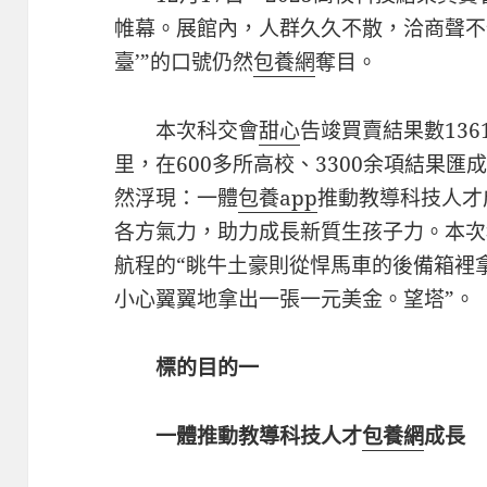
帷幕。展館內，人群久久不散，洽商聲不
臺’”的口號仍然
包養網
奪目。
本次科交會
甜心
告竣買賣結果數136
里，在600多所高校、3300余項結果
然浮現：一體
包養app
推動教導科技人才
各方氣力，助力成長新質生孩子力。本次
航程的“眺牛土豪則從悍馬車的後備箱裡
小心翼翼地拿出一張一元美金。望塔”。
標的目的一
一體推動教導科技人才
包養網
成長