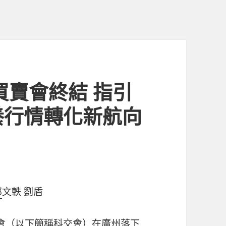
買賣會終結 指引
養行情轉化新航向
.
部
文軼 劉盾
買賣會（以下簡稱科交會）在廣州落下