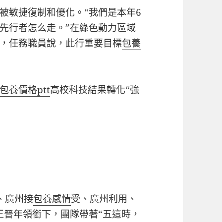
被敏捷復制和優化。“我們是本年6
先行者怎么走。”在綠色動力區域
，任務職員說，此行重要目標
包養
包養價格ptt
高校科技結果轉化“強
射、廣州接
包養感情
受、廣州利用、
王晉年領銜下，團隊帶著“五這時，