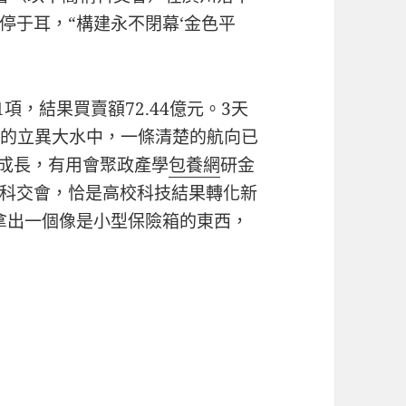
停于耳，“構建永不閉幕‘金色平
1項，結果買賣額72.44億元。3天
匯成的立異大水中，一條清楚的航向已
成長，有用會聚政產學
包養網
研金
科交會，恰是高校科技結果轉化新
拿出一個像是小型保險箱的東西，