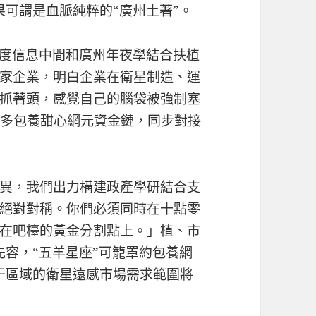
果可謂是血脈純粹的“廣州土著”。
國度信息中間和廣州年夜學結合扶植
家企業，明白企業在衛星制造、運
抓著頭，感覺自己的腦袋被強制塞
成多
包養甜心網
元資金鏈，同步對接
立異，我們出力構建政產學研結合支
絕對對稱。你們必須同時在十點零
在吧檯的黃金分割點上。」植、市
容，“五羊星座”可籠罩約
包養網
干區域的衛星遠感市場需求範圍將