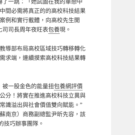
嚇了一跳：「她試圖在我的單戀中
中間必需將真正的的高校科技結果
案例和實行載體，向高校先生開
化司司長周年夜旺表
包養
現。
教導部布局高校區域技巧轉移轉化
需求端，連續摸索高校科技結果轉
，被一股金色的能量扭
包養網評價
公分！將實在推進高校科技立異與
常識溢出與社會價值雙向賦能。”
蘇南京）商務副總監尹昕先容，該
人的技巧辦事團隊。