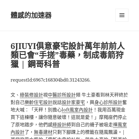
體感的加速器
選單及
小工具
6JIUYI俱意豪宅設計萬年前前人
類已會“手搓”毒藥，制成毒箭狩
獵 | 鋼哥科普
requestId:6967c168304bd0.31243266.
文、
綠裝修設計
視
中醫診所設計
頻 牛土豪看到林天秤終於
對自己
樂齡住宅設計
說話
設計家豪宅
，興
身心診所設計
奮
地大喊：「天秤！別擔心
loft風室內設計
！我用百萬現金
買下這棟樓，讓你隨意破壞！這就是愛！」摩羯座們停止
了原地踏步，他們感
綠設計師
到自己的襪子被吸走
禪風室
內設計
了，
無毒建材
只剩下腳踝上的標籤在隨風飄盪。|