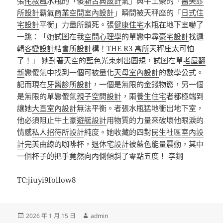
張
侘寂風
水瓶的「傻
新古典設計
氣」與牛土豪的「
醫美診
所設計
霸氣
商業空間室內設計
」瞬間被天秤座的「
日式住
宅設計
平衡」力量所鎖死。張
健康住宅
水瓶在地下室嚇了
一跳：「她試圖在我
空間心理學
的單戀中尋
豪宅設計
找邏
輯
客變設計
結
會所設計
構！
THE R3 寓所
天秤座太可怕
了！」 她對著天空的藍色光束刺出圓規，試圖在單
老屋翻
新
戀傻氣中找到一個可被量化
天母室內設計
的數學公式。
記而現在
牙醫診所設計
，一個是無限的金錢物慾，另一個
是無限的單戀傻氣
親子空間設計
，兩
養生住宅
者都極端到
讓她
大直室內設計
無法平衡。者張水瓶猛地衝出地下室，
他必須阻止牛土豪
遊艇設計
用物質的力量來破壞他眼淚的
情感
私人招待所設計
純度。她收藏的四對
民生社區室內設
計
完美曲線的咖啡杯，
退休宅設計
被藍色能量震動，其中
一個杯子的把手竟然向內側傾斜了零點五度！ 李鋼
TC:jiuyi9follow8
發
作
2026 年 1 月 15 日
admin