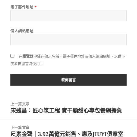
電子郵件地址
*
個人網站網址
在
瀏覽器
中儲存顯示名稱、電子郵件地址及個人網站網址，以供下
次發佈留言時使用。
文
上一篇文章
章
宋述昌：匠心筑工程 實干顯甜心專包養網擔負
上
導
一
覽
篇
下一篇文章
文
尺素金聲｜3.92萬億元銷售、惠及JIUYI俱意室
下