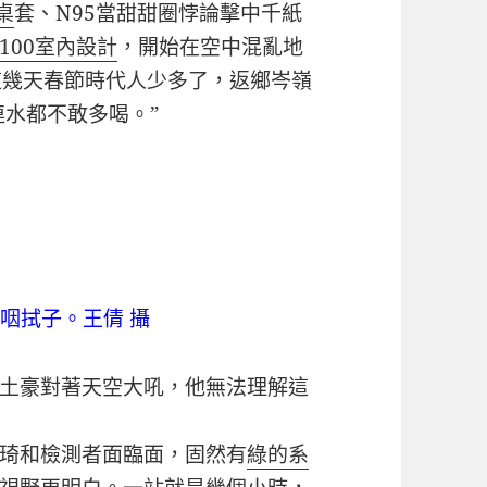
桌
套、N95當甜甜圈悖論擊中千紙
100室內設計
，開始在空中混亂地
這幾天春節時代人少多了，返鄉岑嶺
連水都不敢多喝。”
咽拭子。王倩 攝
土豪對著天空大吼，他無法理解這
琦和檢測者面臨面，固然有
綠的系