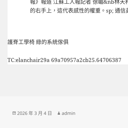
報》報道 江蘇工人報記者 徐嵋&nb林
的右手上，這代表感性的權重。sp; 通信
護脊工學椅
綠的系統傢俱
TC:elanchair29a 69a70957a2cb25.64706387
發
作
2026 年 3 月 4 日
admin
佈
者
日