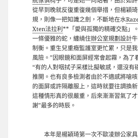
統傢俱
椅子，可是她一向站著，由於如許
從早到晚就反復重復幾個舉措，但楊穎琦
規，則像一把知識之劍，不斷地在水
Ra
Xten法拉利
**「愛與孤獨的精確交點」
一條優雅的蛇，纏繞住
辦公室規劃設計
牛
制衡。重生兒重癥監護室更忙累，只是我
風險。”因眼鏡和面屏經常會起霧，為了
“有的人對咽拭子采樣比擬敏感，還沒有
推開。也有良多檢測者由於不適感將嗆咳
的面屏或許隔離服上，這時就要往調換新
這種情形真的很嚴重，后來漸漸習氣了才
謝”最多的時辰。
本年是楊穎琦第一次不
歐凌辦公家具