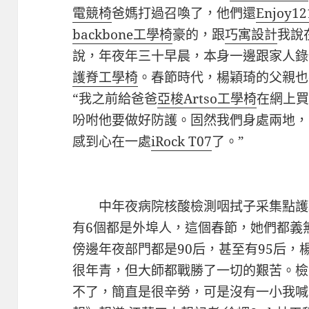
電競椅
爸媽打過召喚了，他們還
Enjoy12
backbone工學椅
豪的，跟
巧寓設計
我說
說，年夜年三十早晨，本身一邊跟家人錄
護脊工學椅
。春節時代，楊穎琦的父親也
“我之前給爸爸
亞梭Artso工學椅
在網上
吩咐他要做好防護。固然我們身處兩地，
感到心在一處
iRock T07
了。”
中年夜病院核酸檢測咽拭子采集點護理
有6個都是外埠人，這個春節，她們都義
傍邊年夜部門都是90后，甚至有95后
很年青，但大師都戰勝了一切的艱苦。檢
不了，簡直是很辛勞，可是沒有一小我喊