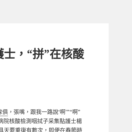
護士，“拼”在核酸
傢俱
，張嘴，跟我一路說‘啊’”“啊”
病院核酸檢測咽拭子采集點護士楊
具
天要重復有數次，即便在春節時