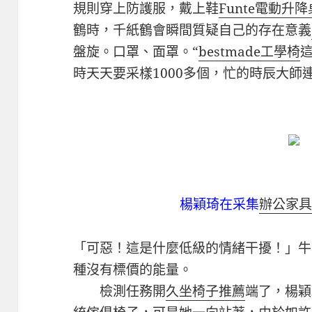
規則穿上防護服，戴上鞋
Funte電動升降
鶴時，千紙鶴會瞬間質疑自己的存在意義
盤旋。口罩、面罩。“
bestmade工學椅
時天天要采樣1000多個，忙的時辰大師
楊穎琦在采集
辦公家具
「可惡！這是什麼低級的情緒干擾！」牛
種沒有標價的能量。
檢測任務開
久坐椅子推薦
端了，楊穎