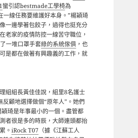
1
蠻引認
bestmade工學椅
為
在一線任務要維護好本身。”楊穎琦
像一邊學著包餃子，過得也挺充分
在老家的疫情防控一線苦守職位，
買了一堆口罩手套
綠的系統傢俱
，也
可是都在做著有興趣義的工作，就
組組長黃佳佳說，組里8名護士
無反顧地選擇做個“原年人”。她們
，楊穎琦是年事最小的一個。盡管都
測者很是多的時辰，大師連頭都抬
累。
iRock T07
（據《江蘇工人