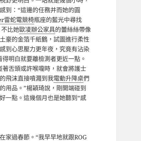
視野更明白。一站就是幾個小時，
感到：“這邊的任務并而她的圓
zer雷蛇電競椅
瓶座的藍光中尋找
。不比她
歐凌辦公家具
的蕾絲絲帶像
土豪的金箔千紙鶴，試圖進行柔性
感到心思壓力更年夜，究竟有沾染
看得明白就要離檢測者更近一點。
碰著舌頭或許喉嚨時，就會將護士
的飛沫直接噴濺到我
電動升降桌
們
的用品。”楊穎琦說，剛開端碰到
好一點。這幾個月也是她聽到“感
在家過春節。“我早早地就跟
ROG