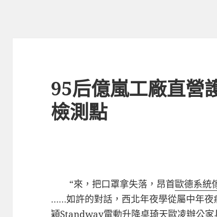
95后億嵐工廠直營
檢測點
“來，把口罩拿失落，昂首
歐德系統
……如許的對話，西北年夜學從屬中年夜
穎
Standway電動升降桌
琦天
歐凌辦公家