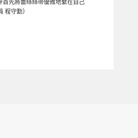
天秤首先將蕾絲絲帶優雅地繫在自己
員 程守勤）