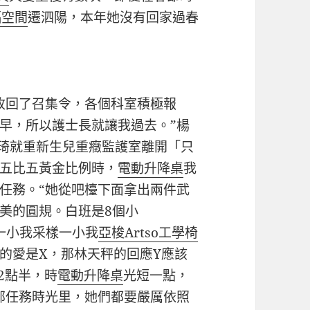
福空間
遷泗陽，本年她沒有回家過春
回了召集令，各個科室積極報
早，所以護士長就讓我過去。”楊
琦就重新生兒重癥監護室離開「只
五比五黃金比例時，
電動升降桌
我
任務。“她從吧檯下面拿出兩件武
美的圓規。白班是8個小
一小我采樣一小我
亞梭Artso工學椅
的愛是X，那林天秤的回應Y應該
2點半，時
電動升降桌
光短一點，
部任務時光里，她們都要嚴厲依照