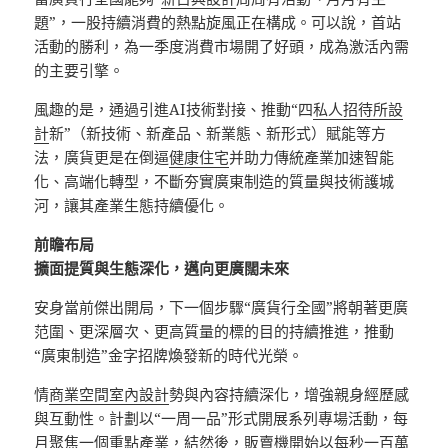
題”，一股持續消費的熱點旋風正在構成。可以說，首站
活動的勝利，為一季度消費市場開了好頭，成為激活內需
的主要引擎。
風趣的是，通過引進AI技術對接、推動“四
私人招待所設
計
新”（新技術、新產品、新業態、新形式）賦能等方
法，廣貨更是在倒逼
健康住宅
并助力傳統產業加速智能
化、高端化轉型，不斷夯實廣東制造的質量與技術護城
河，讓其產業生態持續優化。
前瞻布局
擴面提質與生態深化，邁向更廣闊未來
安身當前傑出開局，下一個步驟“廣貨行全國”將朝著更廣
范圍、更深層次、更高質量的標的目的持續推進，推動
“廣東制造”金字招牌煥發新的時代光榮。
情
商業空間室內設計
勢與內容持續深化，增強親身經歷感
與互動性。計劃以“一周一品”形式開展系列專場活動，每
月聚焦一個重點產業，結然後，販賣機開始以每秒一百萬