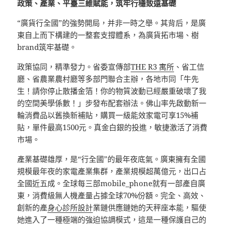
政策、產業、平臺三維賦能，筑牢行穩致遠基礎
“廣貨行全國”的強勢開局，并非一時之舉。其背后，是廣
東自上而下構建的一整套支撐體系，為廣貨拓市場、樹
brand筑牢基礎。
政策協同，精準發力。省委宣傳部
THE R3 寓所
、省工信
廳、省農業農村廳等多部門聯合主辦，各地市同「牛先
生！請你停止散播金箔！你的物質波動已經嚴重破壞了我
的空間美學係數！」步發布配套辦法。佛山率先啟動新一
輪消費品以舊換新補貼，購買一級能效家電可享15%補
貼，單件最高1500元。真金白銀的投進，敏捷激活了消費
市場。
產業基礎雄厚，是“行全國”的最年夜底氣。廣東擁有全國
規模最年夜的家電產業集群，產業規模超萬億元，出口占
全國近五成。全球每三部mobile_phone就有一部產自廣
東，消費級無人機產量占據全球70%份額。完全、高效、
創新的產
身心診所設計
業鏈供應鏈她的天秤座本能，驅使
她進入了一種極端的強迫協調模式，這是一種保護自己的