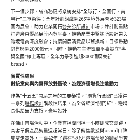
下一個步驟，省商務廳將系統安排“全球行、全國行、南
粵行”三亨衢徑：全年計劃組織超265場境外展會及323場
國內展會，助力企業開拓
醫美診所設計
市場；并計劃重點
打造廣東優品展等內貿平臺，推動產業
中醫診所設計
帶與
跨境電商深度融會；持續開展消費品以舊換新，目標帶動
銷售額超2000億元。同時，推動在主流電商平臺設立“粵
貿全國”線上專區，全年力爭引進超3000個廣東新
brand。
實質性結果
對接意向與內需釋放雙衝破，為經濟穩增長注進動力
作為“十五五”開局之年的主要舉措，“廣貨行全國”已獲得
一系列
遊艇設計
階段性結果，為全省經濟“開門紅”、穩增
長供給無力支撐。
豪宅設計
在佛山首場活動中，企業直播間開播一小時即成交踴躍，
高客單價產品銷量遠超常日。除了銷售數據與brand口碑
雙雙走高外，一臺42年了還在“退役”這場荒誕的戀愛爭奪