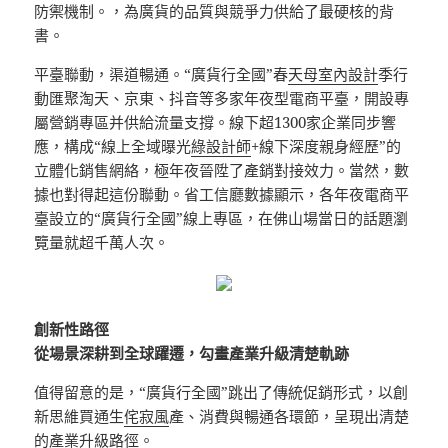
防禦機制。，為廣貨的品質與競爭力供給了最硬核的背
書。
平臺聯動，渠道暢通。“廣貨行全國”春
天母室內設計
季行
動匯聚淘天、京東、抖音等多家年夜型電商平臺，開設專
屬營銷專區并供給流量支撐。線下超1300家企業同步響
應，構成“線上全域曝光
綠設計師
+線下深度親身經歷”的
立體化銷售網絡，極年夜晉陞了產銷對接效力。當然，數
據也對得起這份聯動。省工信廳數據顯示，各年夜電商平
臺設立的“廣貨行全國”線上專區，在佛山場當日的話題瀏
覽量就超千萬人次。
創新性路徑
從場景深耕到全球躍遷，勾畫產業升級清楚軌跡
值得留意的是，“廣貨行全國”跳出了傳統促銷形式，以創
新思維買通生
侘寂風
產、消費與暢通各環節，呈現出清楚
的產業升級路徑。