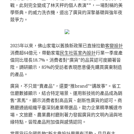
戰，此刻完全變成了林天秤的個人表演**，一場對稱的美
學祭典。的威力洗衣機，道出了廣貨的深摯基礎與強年夜
競爭力。
2025年以來，佛山家電以舊換新政策已直接拉動
客變設計
消費超64億元，帶動家電
民生社區室內設計
行業一季度產
值同比增長18.7%。消費者對“廣貨”的品質認可度顯著晉
陞，調研顯示，85%的受訪者表現愿意優先購買廣東制造
的產品。
廣貨，不只是“賣產品”，還要“推brand”“講故事”。省工
信廳數據顯示，結合特定場景、運用新技術的產品成為銷
售“黑馬”，顯示消費者對高品質、創新性廣貨的認可。商
務廳通過組織平臺深刻產業帶選品，助力企業精準觸達市
場。文旅廳、農業農村廳則著力發掘廣貨的文明內涵與地
緣特點，晉陞產品附加值與感情認同。
當廣貨行全國能夠“
新古典設計
周周有活動、月月有主