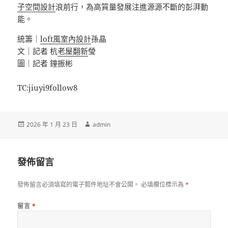
子空間設計
浪前行，為高質量發展注進源源不斷的彭湃動
能。
統籌｜
loft風室內設計
孫晶
文｜記者 杭
老屋翻新
瑩
圖｜記者 鐘振彬
TC:jiuyi9follow8
發
作
2026 年 1 月 23 日
admin
佈
者
日
期:
發佈留言
發佈留言必須填寫的電子郵件地址不會公開。
必填欄位標示為
*
留言
*