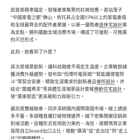
起首是精準錨定，發揮產業集聚的杠桿效應。首站落子
“中國家電之都”佛山，依托其占全國15%以上的家電產值
和全球最齊全的配件產業鏈，以單一優勢產
退休宅設計
業
為支點，勝利撬動全域消費市場，構成了可復制、可推廣
的示范形式。
此刻，她看到了什麼？
其次是場景創新，讓科技融進平易近生溫度。企業敏銳捕
獲消費升級趨勢，發布如“低嘌呤電蒸鍋”“智能護理電熨
斗”等契合安康、精致生涯需求的創新產品
會所設計
，并
結合“圍爐煮茶”等具體生涯場景設計套餐
樂齡住宅設計
，
使“廣東智造”更具親和力與吸引力。
最后是雙線融會，同步深耕國內國際兩個市場。線上通過
多平臺、多語種直播打破物理邊界，線下密集開展促銷與
對接活動。這種形式有用助力美的、海信、德爾瑪等企業
晉陞自立brand出口占比，推動“廣貨”從“走出往”到“走上
往”的關鍵轉變。