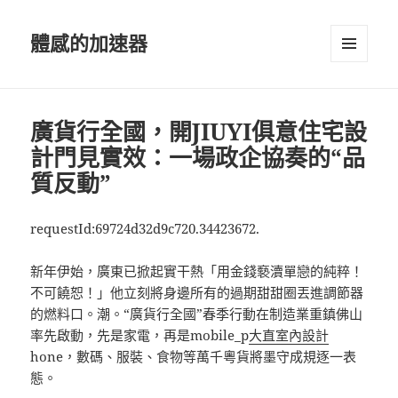
體感的加速器
選單及
小工具
廣貨行全國，開JIUYI俱意住宅設
計門見實效：一場政企協奏的“品
質反動”
requestId:69724d32d9c720.34423672.
新年伊始，廣東已掀起實干熱「用金錢褻瀆單戀的純粹！
不可饒恕！」他立刻將身邊所有的過期甜甜圈丟進調節器
的燃料口。潮。“廣貨行全國”春季行動在制造業重鎮佛山
率先啟動，先是家電，再是mobile_p
大直室內設計
hone，數碼、服裝、食物等萬千粵貨將墨守成規逐一表
態。