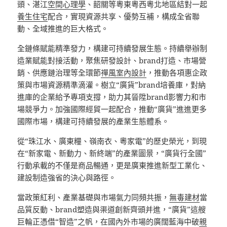
頭、湛江
空間心理學
、韶關等粵東粵西粵北地區結對一起
養生住宅
配合，實現資源共享、優勢互補，構成全省聯
動、全域推進的巨大格式。
全鏈條賦能精準發力，構建可持續發展生態。持續舉辦制
造業賦能對接活動，聚焦研發設計、brand打造、市場營
銷、供應鏈治理等全環節
禪風室內設計
，推動各項惠企政
策與市場資源精準滴灌。樹立“廣貨”brand培養庫，對納
進庫的企業給予專項支撐，助力其晉陞brand影響力和市
場競爭力。加強國際經貿一起配合，推動“廣貨”進進更多
國際市場，構建可持續發展的產業生態體系。
從“珠江水、廣東糧、嶺南衣、粵家電”的歷史榮光，到現
在“新家電、新動力、新終端”的產業圖景，“廣貨行全國”
行動承載的不僅是商品暢通，更是廣東推進新型工業化、
建設制造強省的決心與路徑。
當政策紅利、產業基礎與市場氣力同頻共振，
無毒建材
當
品質反動、brand塑造與渠道創新齊頭并進，“廣貨”這艘
巨輪正憑借“智造”之帆，在國內外市場的廣闊藍海中破
親