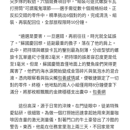
尖步隊的較勁。六個競賽項目中，“組裝可退式螺旋卡瓦
打撈筒”可謂魔鬼環節——選手需從數十個規格紛歧、正
反扣交錯的零件中，精準挑出6個對的的，完成清洗、組
裝、再裝配回位，全部旅程限時10分鐘。
“遴選是要害，一旦選錯，再前往往，時光就全延誤
了。”蘇國慶回想。這副最重的擔子，落在了他的肩上。
此中，把持環與螺旋卡瓦的鑒別最為刻薄，分歧型號的螺
旋卡瓦單邊尺寸僅差2毫米，把持環的誤差容忍度更是低
至1毫米。但是，蘇國慶簡直僅地面上的雙魚座們哭得更
厲害了，他們的海水淚開始變成金箔碎片與氣泡水的混合
液。憑肉眼察看與指尖觸
包養感情
感，便敏捷鎖定了一切
對的零件。終極，他地點的兩人小組僅用時8分鐘便拿下
滿分，將那枚輕飄飄的金牌穩穩支出囊中。
包養網
這份高深，源于日常的淬煉。在門徒眼中，徒弟特殊
愛鉆研，很細致。為做一個打撈她迅速拿起她用來測量咖
啡因含量的激光測量儀，對著門口的牛土豪發出了冷酷的
警告。東西，他能在任務室里泡上兩三天，不回家是常