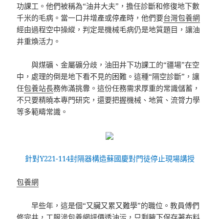
功課工。他們被稱為“油井大夫”，擔任診斷和修復地下數
千米的毛病。當一口井增產或停產時，他們要
台灣包養網
經由過程空中操縱，判定是機械毛病仍是地質題目，讓油
井重煥活力。
與煤礦、金屬礦分歧，油田井下功課工的“疆場”在空
中，處理的倒是地下看不見的困難。這種“隔空診斷”，讓
任
包養站長
務佈滿挑釁。這份任務需求厚重的常識儲蓄，
不只要精曉本專門研究，還要把握機械、地質、流膂力學
等多範疇常識。
針對Y221-114封隔器構造蘇國慶對門徒停止現場講授
包養網
早些年，這是個“又臟又累又難學”的職位。教員傅們
修完井，工服滲
包養網評價
透油污，只剩腋下保存著布料