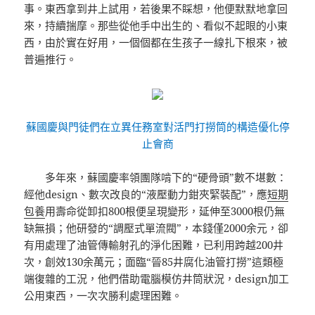
事。東西拿到井上試用，若後果不睬想，他便默默地拿回
來，持續揣摩。那些從他手中出生的、看似不起眼的小東
西，由於實在好用，一個個都在生孩子一線扎下根來，被
普遍推行。
蘇國慶與門徒們在立異任務室對活門打撈筒的構造優化停
止會商
多年來，蘇國慶率領團隊啃下的“硬骨頭”數不堪數：
經他design、數次改良的“液壓動力鉗夾緊裝配”，應
短期
包養
用壽命從卸扣800根便呈現變形，延伸至3000根仍無
缺無損；他研發的“調壓式單流閥”，本錢僅2000余元，卻
有用處理了油管傳輸射孔的淨化困難，已利用跨越200井
次，創效130余萬元；面臨“晉85井腐化油管打撈”這類極
端復雜的工況，他們借助電腦模仿井筒狀況，design加工
公用東西，一次次勝利處理困難。