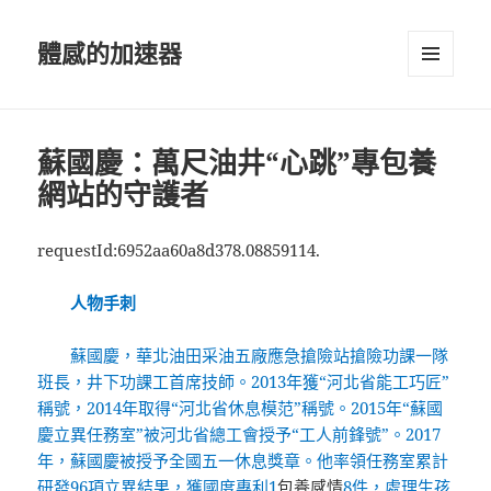
體感的加速器
選單及
小工具
蘇國慶：萬尺油井“心跳”專包養
網站的守護者
requestId:6952aa60a8d378.08859114.
人物手刺
蘇國慶，華北油田采油五廠應急搶險站搶險功課一隊
班長，井下功課工首席技師。2013年獲“河北省能工巧匠”
稱號，2014年取得“河北省休息模范”稱號。2015年“蘇國
慶立異任務室”被河北省總工會授予“工人前鋒號”。2017
年，蘇國慶被授予全國五一休息獎章。他率領任務室累計
研發96項立異結果，獲國度專利1
包養感情
8件，處理生孩