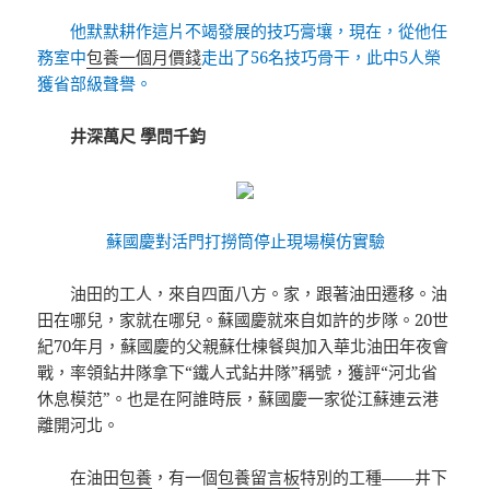
他默默耕作這片不竭發展的技巧膏壤，現在，從他任
務室中
包養一個月價錢
走出了56名技巧骨干，此中5人榮
獲省部級聲譽。
井深萬尺 學問千鈞
蘇國慶對活門打撈筒停止現場模仿實驗
油田的工人，來自四面八方。家，跟著油田遷移。油
田在哪兒，家就在哪兒。蘇國慶就來自如許的步隊。20世
紀70年月，蘇國慶的父親蘇仕棟餐與加入華北油田年夜會
戰，率領鉆井隊拿下“鐵人式鉆井隊”稱號，獲評“河北省
休息模范”。也是在阿誰時辰，蘇國慶一家從江蘇連云港
離開河北。
在油田
包養
，有一個
包養留言板
特別的工種——井下