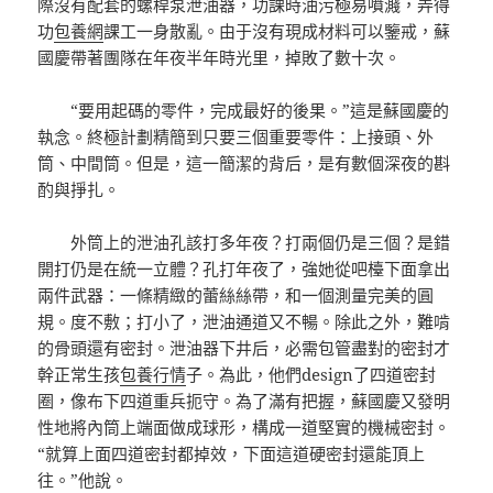
際沒有配套的螺桿泵泄油器，功課時油污極易噴濺，弄得
功
包養網
課工一身散亂。由于沒有現成材料可以鑒戒，蘇
國慶帶著團隊在年夜半年時光里，掉敗了數十次。
“要用起碼的零件，完成最好的後果。”這是蘇國慶的
執念。終極計劃精簡到只要三個重要零件：上接頭、外
筒、中間筒。但是，這一簡潔的背后，是有數個深夜的斟
酌與掙扎。
外筒上的泄油孔該打多年夜？打兩個仍是三個？是錯
開打仍是在統一立體？孔打年夜了，強她從吧檯下面拿出
兩件武器：一條精緻的蕾絲絲帶，和一個測量完美的圓
規。度不敷；打小了，泄油通道又不暢。除此之外，難啃
的骨頭還有密封。泄油器下井后，必需包管盡對的密封才
幹正常生孩
包養行情
子。為此，他們design了四道密封
圈，像布下四道重兵扼守。為了滿有把握，蘇國慶又發明
性地將內筒上端面做成球形，構成一道堅實的機械密封。
“就算上面四道密封都掉效，下面這道硬密封還能頂上
往。”他說。