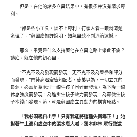
但是，在他的諸多立異結果中，有很多并沒有請求專
利。
“都是些小工具，談不上專利，行家人看一眼就清楚
道理了。”蘇國慶如許說明，語氣里聽不到涓滴遺憾。
那么，畢竟是什么支持著他在立異之路上樂此不疲？
謎底，躲在他的初心里。
“不克不及為發現而發現，更不克不及為聲譽和評分
而發現。”門徒高君宏告知記者，徒弟以為，一切立異的
泉源，必需是為處理一線生孩子困難而發現，為下降一線
休息強度而發現，為進步生孩子效力而發現，為節儉生孩
子本錢而發現。這，就是蘇國慶立異動力的樸實原點。
「我必須親自出手！只有我能將這種失衡導正！」她
對著牛土豪和虛空中的張水瓶大喊。獨木非林 眾行致遠