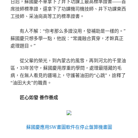
日后，蘇國慶不單拿下了井下功課工最高標準證書——首
席技師標準證，還拿下了功課機司機技師、井下功課東西
工技師、采油崗高等工的標準證書。
有人不解：“你考那么多證沒用，發補助是一樣的。”
蘇國慶只想多學一點，他說：“常識融合貫穿，才幹真正
處理題目。”
從父輩的榮光，到內蒙古的風雪，再到河北的千里油
區，33年苦守，蘇國慶用厚重的學問，處理最隱藏的毛
病，在無人看見的疆場上，守護著油田的“心跳”，詮釋了
“油田大夫”的職責。
匠心如發 善作善成
蘇國慶應用SW畫圖軟件在停止盤算機畫圖