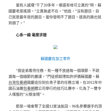
當有人感嘆“干了20多年，哪還有啥可立異的”時，蘇
國慶老是搖頭。“立異無處不在。”他說，“沒有題目，自
己就是最年夜的題目。當你發明不了題目，提高的路也就
到頭了。”
心系一線 毫厘求極
蘇國慶在加工零件
“我徒弟看待任務，有一種不放過每一個環節、不疏
漏每一個細節的嚴謹。”門徒郝超博如許評價蘇國慶。蘇
台灣包養網
國慶這份刻在骨子里的任務立場，在2012年中
國石油團
包養網
體公司舉行的技巧比賽中，化為了一雙令
人嘆服的“火眼金睛”。
那是一場會聚了全國12家油氣田、96名參賽選手的頂