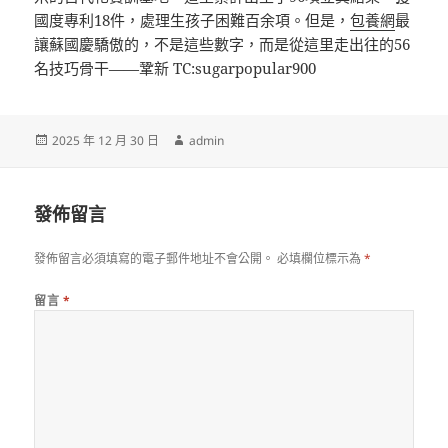
國度專利18件，處理生孩子困難百余項。但是，
包養網
最
讓蘇國慶驕傲的，不是這些數字，而是從這里走出往的56
名技巧骨干——鞏新 TC:sugarpopular900
發
作
2025 年 12 月 30 日
admin
佈
者
日
期:
發佈留言
發佈留言必須填寫的電子郵件地址不會公開。
必填欄位標示為
*
留言
*