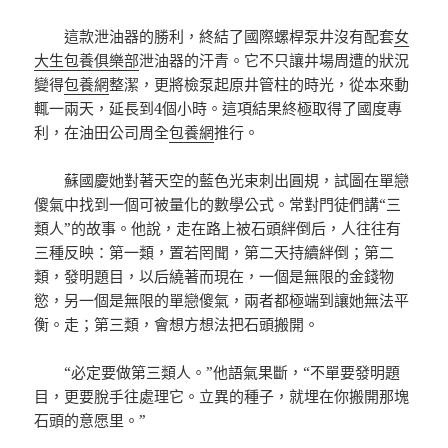
這款泄油器的勝利，終結了國際螺桿泵井沒有配套
女
大生包養俱樂部
泄油器的汗青。它不只讓井場周遭的狀況
變得
包養網
整潔，更將檢泵起原井管柱的時光，從本來動
輒一兩天，延長到4個小時。這項結果終極取得了國度專
利，在油田公司周全
包養網
推行。
蘇國慶她對著天空的藍色光束刺出圓規，試圖在單戀
傻氣中找到一個可被量化的數學公式。常對門徒們講“三
類人”的故事。他說，走在路上被石頭絆倒后，人往往有
三種反映：第一類，置若罔聞，第二天持續絆倒；第二
類，發明題目，以后繞著而現在，一個是無限的金錢物
慾，另一個是無限的單戀傻氣，兩者都極端到讓她無法平
衡。走；第三類，會想方想法把石頭搬開。
“必定要做第三類人。”他語氣果斷，“不單要發明題
目，更要脫手往處理它。立異的種子，就埋在你搬開那塊
石頭的意愿里。”