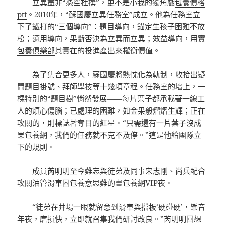
立異盡非“憑空杜撰”，更不是小我的獨角戲
包養價格
ptt
。2010年，“蘇國慶立異任務室”成立。他為任務室立
下了鐵打的“三個導向”：題目導向，錨定生孩子困難不放
松；適用導向，果斷否決為立異而立異；效益導向，用實
包養俱樂部
其實在的投進產出來權衡價值。
為了集合更多人，蘇國慶將熱忱化為軌制，收拾出疑
問題目掛號、拜師學技等十幾項章程。任務室的墻上，一
棵特別的“題目樹”悄然發展——每片葉子都承載著一線工
人的煩心傷腦；已處理的困難，如金果般熠熠生輝；正在
攻關的，則標誌著奪目的紅星。“只需還有一片葉子沒成
果
包養網
，我們的任務就不克不及停。”這是他給團隊立
下的規則。
成員芮明明至今難忘與徒弟及同事宋志剛、尚兵配合
攻關油管滑車困
包養意思
難的晝
包養網VIP
夜。
“徒弟在井場一眼就留意到滑車與擋板‘硬碰硬’，樂音
年夜，磨損快，立即就召集我們研討改良。”芮明明回想