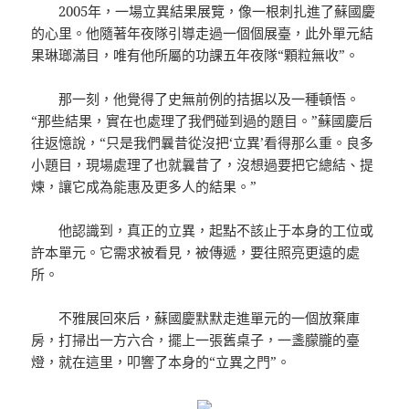
2005年，一場立異結果展覽，像一根刺扎進了蘇國慶
的心里。他隨著年夜隊引導走過一個個展臺，此外單元結
果琳瑯滿目，唯有他所屬的功課五年夜隊“顆粒無收”。
那一刻，他覺得了史無前例的拮据以及一種頓悟。
“那些結果，實在也處理了我們碰到過的題目。”蘇國慶后
往返憶說，“只是我們曩昔從沒把‘立異’看得那么重。良多
小題目，現場處理了也就曩昔了，沒想過要把它總結、提
煉，讓它成為能惠及更多人的結果。”
他認識到，真正的立異，起點不該止于本身的工位或
許本單元。它需求被看見，被傳遞，要往照亮更遠的處
所。
不雅展回來后，蘇國慶默默走進單元的一個放棄庫
房，打掃出一方六合，擺上一張舊桌子，一盞朦朧的臺
燈，就在這里，叩響了本身的“立異之門”。