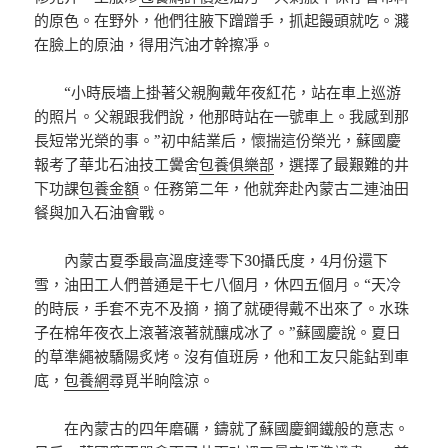
的原色。在野外，他們往腋下蹭蹭手，抓起饅頭就吃。濺
在臉上的原油，得用汽油才幹擦凈。
“小時辰墻上掛著父親胸戴年夜紅花，站在車上巡游
的照片。父親跟我們說，他那時站在一號車上。我感到那
長短常光榮的事。”初中結業后，懷揣這份榮光，蘇國慶
報考了華北石油技工黌舍
包養俱樂部
，選擇了最艱難的井
下功課
包養金額
。任務第二年，他就奔赴內蒙古二連油田
餐與加入石油會戰。
內蒙古夏季最高溫度達零下30攝氏度，4月份還下
雪，油田工人們普通是干七八個月，休四五個月。“天冷
的時辰，手套不克不及摘，摘了就硬得戴不出來了。水珠
子在棉年夜衣上滾著滾著就釀成冰了。”蘇國慶說。夏日
的草準繩被驕陽炙烤。沒有值班房，他和工友只能鉆到車
底，
包養網
尋覓半晌陰涼。
在內蒙古的四年磨礪，鑄就了蘇國慶鋼鐵般的意志。