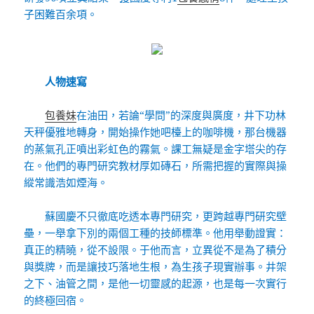
子困難百余項。
人物速寫
包養妹
在油田，若論“學問”的深度與廣度，井下功林
天秤優雅地轉身，開始操作她吧檯上的咖啡機，那台機器
的蒸氣孔正噴出彩虹色的霧氣。課工無疑是金字塔尖的存
在。他們的專門研究教材厚如磚石，所需把握的實際與操
縱常識浩如煙海。
蘇國慶不只徹底吃透本專門研究，更跨越專門研究壁
壘，一舉拿下別的兩個工種的技師標準。他用舉動證實：
真正的精曉，從不設限。于他而言，立異從不是為了積分
與獎牌，而是讓技巧落地生根，為生孩子現實辦事。井架
之下、油管之間，是他一切靈感的起源，也是每一次實行
的終極回宿。