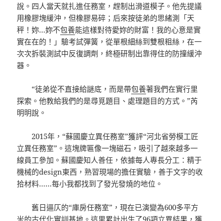
說。四人當天就扎進任務室，趕制出滑道模子。他先提議
用橡膠塊緩沖，但橡膠易碎；后來按徒弟的思緒測「天
秤！妳…妳不
包養
能這樣對待愛妳的財富！我的心意是實
實在在的！」驗考試彈簧，從單根細絲到雙根粗絲，在一
次次拆裝測試中反復調劑，終極研制出靠得住的防撞緩沖
器。
“徒弟從不直接給謎底，而是帶
包養
著我們在實行里
探索。他教給我們的是尋覓題目、處理題目的方式。”芮
明明說。
2015年，“蘇國慶立異任務室”獲評“河北省勞模工匠
立異任務室”。這塊牌匾像一塊磁石，吸引了越來越多一
線員工參加。蘇國慶知人善任，依據每人專長分工：精于
機械的design東西，熟習現場的擔任實驗，善于文字的收
拾材料……每小我都找到了發光發燒的地位。
舊日逼仄的“庫房任務室”，現在已演變為600多平方
米的古代化實訓基地。這里累計出生了96項立異結果，獲