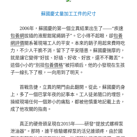
蘇國慶丈量加工工件的尺寸
2006年，蘇國慶的第一個立異結果出生了——“疾速
包養網
拔插的液壓鉗尾繩銷子”。它小得不起眼，卻
包養
網評價
關系著現場工人的平安。本來的銷子用起來費時吃
力，不少人干脆不消，留下了平安隱患。蘇國慶揣摩的，
就是讓它變得“好拔、好插、好收、好放，還不不難丟”。
這個小小的“別扭
包養價格
”被捋順后，他的小發現在生孩
子一線扎下了根，一向用到了明天。
首戰告捷，立異的閘門由此翻開。從此，蘇國慶的身
上，多了一個巴掌年夜的記事本。工人徒弟隨口的埋怨，
操縱現場任何一個渺小的痛點，都被他慎重地記載上去，
成了他攻關的指南。
真正的硬骨頭呈現在2015年——研發“提放式螺桿泵
泄油器”。那時，誰干檢驗螺桿泵的活兒誰頭疼，由於國